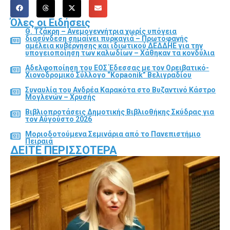
Όλες οι Ειδήσεις
Θ. Τζάκρη – Ανεμογεννήτρια χωρίς υπόγεια
διασύνδεση σημαίνει πυρκαγιά – Πρωτοφανής
αμέλεια κυβέρνησης και ιδιωτικού ΔΕΔΔΗΕ για την
υπογειοποίηση των καλωδίων – Χάθηκαν τα κονδύλια
Αδελφοποίηση του ΕΟΣ Έδεσσας με τον Ορειβατικό-
Χιονοδρομικό Σύλλογο “Kopaonik” Βελιγραδίου
Συναυλία του Ανδρέα Καρακότα στο Βυζαντινό Κάστρο
Μογλενών – Χρυσής
Βιβλιοπροτάσεις Δημοτικής Βιβλιοθήκης Σκύδρας για
τον Αύγούστο 2026
Μοριοδοτούμενα Σεμινάρια από το Πανεπιστήμιο
Πειραιά
ΔΕΊΤΕ ΠΕΡΙΣΣΌΤΕΡΑ