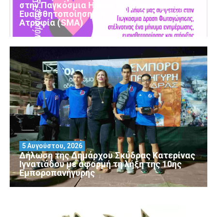
στην Παγκόσμια Ημέρα Ενημέρωσης και
Ευαισθητοποίησης για τη Νωτιαία Μυϊκή
Ατροφία (SMA)
5 Αυγούστου, 2026
Δήλωση της Δημάρχου Σκύδρας Κατερίνας
Ιγνατιάδου με αφορμή τη λήξη της 10ης
Εμποροπανήγυρης