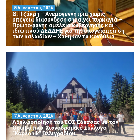
8 Αυγούστου, 2026
Θ. Τζάκρη – Ανεμογεννήτρια χωρίς
υπόγεια διασύνδεση σημαίνει πυρκαγιά –
Πρωτοφανής αμέλεια κυβέρνησης και
ιδιωτικού ΔΕΔΔΗΕ για την υπογειοποίηση
των καλωδίων – Χάθηκαν τα κονδύλια
7 Αυγούστου, 2026
Αδελφοποίηση του ΕΟΣ Έδεσσας με τον
Ορειβατικό-Χιονοδρομικό Σύλλογο
“Kopaonik” Βελιγραδίου