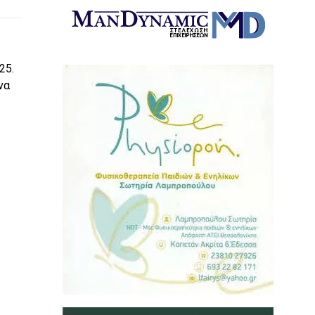
25.
να