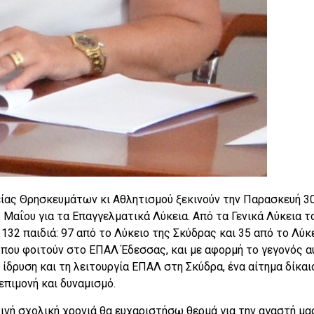
είας Θρησκευμάτων κι Αθλητισμού ξεκινούν την Παρασκευή 3
 Μαΐου για τα Επαγγελματικά Λύκεια. Από τα Γενικά Λύκεια τ
32 παιδιά: 97 από το Λύκειο της Σκύδρας και 35 από το Λύκ
ς που φοιτούν στο ΕΠΑΛ Έδεσσας, και με αφορμή το γεγονός α
 ίδρυση και τη λειτουργία ΕΠΑΛ στη Σκύδρα, ένα αίτημα δίκαι
επιμονή και δυναμισμό.
νή σχολική χρονιά θα ευχαριστήσω θερμά για την αγαστή μα