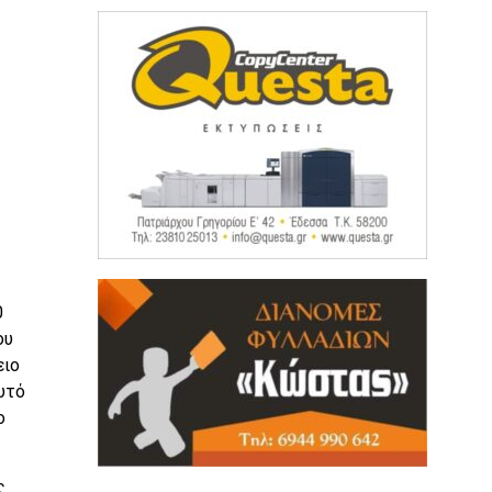
0
ου
ειο
υτό
ο
ς