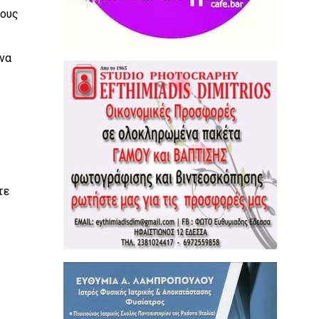
τους
 να
τε