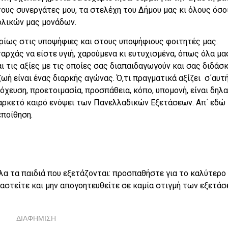
τους συνεργάτες μου, τα στελέχη του Δήμου μας κι όλους όσο
ολικών μας μονάδων.
υρίως στις υποψήφιες και στους υποψήφιους φοιτητές μας.
αρχάς να είστε υγιή, χαρούμενα κι ευτυχισμένα, όπως όλα μα
αι τις αξίες με τις οποίες σας διαπαιδαγωγούν και σας διδάσ
 ζωή είναι ένας διαρκής αγώνας. Ό,τι πραγματικά αξίζει σ΄αυτ
όχευση, προετοιμασία, προσπάθεια, κόπο, υπομονή, είναι δηλ
 αρκετό καιρό ενόψει των Πανελλαδικών Εξετάσεων. Απ΄ εδώ 
εποίθηση.
λα τα παιδιά που εξετάζονται: προσπαθήστε για το καλύτερο
αστείτε και μην απογοητευθείτε σε καμία στιγμή των εξετάσ
ΔΙΑΦΗΜΙΣΗ