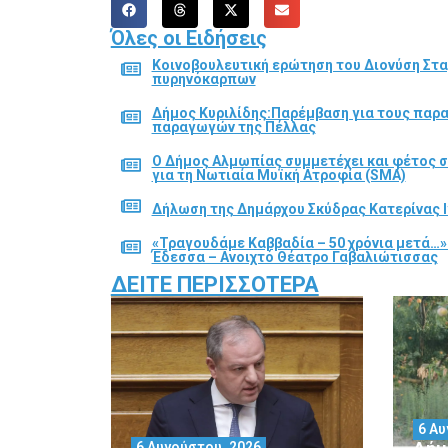
Όλες οι Ειδήσεις
Κοινοβουλευτική ερώτηση του Διονύση Στα
πυρηνόκαρπων
Δήμος Κυριλίδης:Παρέμβαση για τους παρ
παραγωγών της Πέλλας
Ο Δήμος Αλμωπίας συμμετέχει και φέτος 
για τη Νωτιαία Μυϊκή Ατροφία (SMA)
Δήλωση της Δημάρχου Σκύδρας Κατερίνας Ι
«Τραγουδάμε Καββαδία – 50 χρόνια μετά…»
Έδεσσα – Ανοιχτό Θέατρο Γαβαλιώτισσας
ΔΕΊΤΕ ΠΕΡΙΣΣΌΤΕΡΑ
6 Αυ
6 Αυγούστου, 2026