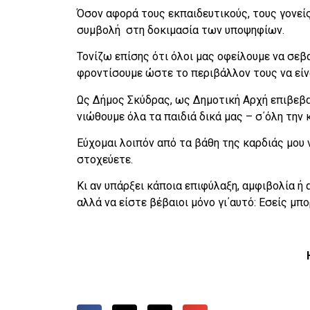
Όσον αφορά τους εκπαιδευτικούς, τους γονείς 
συμβολή στη δοκιμασία των υποψηφίων.
Τονίζω επίσης ότι όλοι μας οφείλουμε να σε
φροντίσουμε ώστε το περιβάλλον τους να είνα
Ως Δήμος Σκύδρας, ως Δημοτική Αρχή επιβεβαι
νιώθουμε όλα τα παιδιά δικά μας – σ΄όλη την 
Εύχομαι λοιπόν από τα βάθη της καρδιάς μου ν
στοχεύετε.
Κι αν υπάρξει κάποια επιφύλαξη, αμφιβολία ή
αλλά να είστε βέβαιοι μόνο γι΄αυτό: Εσείς μπο
Η Δήμαρχος Σ
Κατερίνα Ιγνα