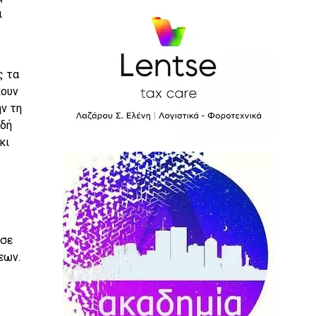
ι
ς τα
κουν
ήν τη
αδή
κι
 σε
εων.