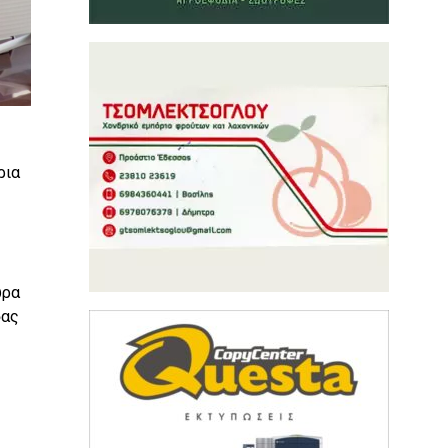
ρια
ώρα
σας