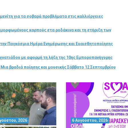
μενίτη για τα σοβαρά προβλήματα στις καλλιέργειες
αμορφωμένους καρπούς στα ροδάκινα και τη στήριξη των
στην Παγκόσμια Ημέρα Ενημέρωσης και Ευαισθητοποίησης
γνατιάδου με αφορμή τη λήξη της 10ης Εμποροπανήγυρης
 Μια βραδιά ποίησης και μουσικής Σάββατο 12 Σεπτεμβρίου
γούστου, 2026
6 Αυγούστου, 2026
ος
Ο Δήμος Αλμωπίας