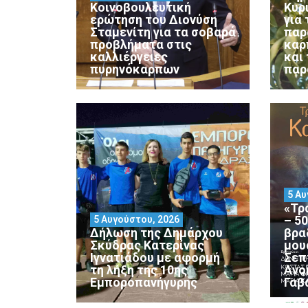
Κοινοβουλευτική
Κυρ
ερώτηση του Διονύση
για
Σταμενίτη για τα σοβαρά
παρ
προβλήματα στις
καρ
καλλιέργειες
και
πυρηνόκαρπων
παρ
5 Αυ
«Τρ
– 5
5 Αυγούστου, 2026
Δήλωση της Δημάρχου
βρα
Σκύδρας Κατερίνας
μου
Ιγνατιάδου με αφορμή
Σεπ
τη λήξη της 10ης
Ανο
Εμποροπανήγυρης
Γαβ