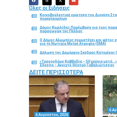
Όλες οι Ειδήσεις
Κοινοβουλευτική ερώτηση του Διονύση Στα
πυρηνόκαρπων
Δήμος Κυριλίδης:Παρέμβαση για τους παρ
παραγωγών της Πέλλας
Ο Δήμος Αλμωπίας συμμετέχει και φέτος 
για τη Νωτιαία Μυϊκή Ατροφία (SMA)
Δήλωση της Δημάρχου Σκύδρας Κατερίνας Ι
«Τραγουδάμε Καββαδία – 50 χρόνια μετά…»
Έδεσσα – Ανοιχτό Θέατρο Γαβαλιώτισσας
ΔΕΊΤΕ ΠΕΡΙΣΣΌΤΕΡΑ
6 Αυ
Δήμ
6 Αυγούστου, 2026