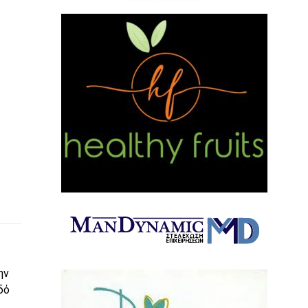
ην
δό