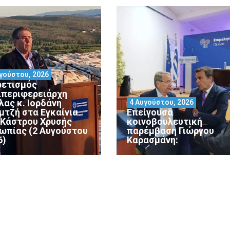
γούστου, 2026
ρετισμός
ιπεριφερειάρχη
λας κ. Ιορδάνη
4 Αυγούστου, 2026
μτζή στα Εγκαίνια
Επείγουσα
 Κάστρου Χρυσής
κοινοβουλευτική
ωπίας (2 Αυγούστου
παρέμβαση Γιώργου
6)
Καρασμάνη: