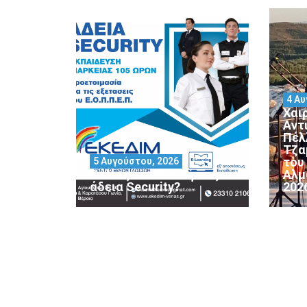
4 Αυ
Χαι
Αντ
Πέλ
Τζα
του
5 Αυγούστου, 2026
Θέλεις να αποκτήσεις
Αλμ
άδεια Security?
202