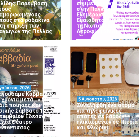
ιλίδης:Παρέμβαση
συμμετέχει και φέτος
 τους
στην Παγκόσμια Ημέρα
αμορφωμένους
Ενημέρωσης και
πούς στα ροδάκινα
Ευαισθητοποίησης για
 τη στήριξη των
τη Νωτιαία Μυϊκή
αγωγών της Πέλλας
Ατροφία (SMA)
γούστου, 2026
αγουδάμε Καββαδία
0 χρόνια μετά…» Μια
5 Αυγούστου, 2026
διά ποίησης και
Συνελήφθη ένα άτομο
σικής Σάββατο 12
για τηλεφωνικές
τεμβρίου Έδεσσα –
απάτες σε βάρος
ιχτό Θέατρο
ηλικιωμένων σε Πιερία
αλιώτισσας
και Φλώρινα