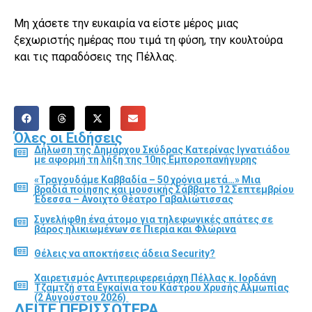
Μη χάσετε την ευκαιρία να είστε μέρος μιας
ξεχωριστής ημέρας που τιμά τη φύση, την κουλτούρα
και τις παραδόσεις της Πέλλας.
Όλες οι Ειδήσεις
Δήλωση της Δημάρχου Σκύδρας Κατερίνας Ιγνατιάδου
με αφορμή τη λήξη της 10ης Εμποροπανήγυρης
«Τραγουδάμε Καββαδία – 50 χρόνια μετά…» Μια
βραδιά ποίησης και μουσικής Σάββατο 12 Σεπτεμβρίου
Έδεσσα – Ανοιχτό Θέατρο Γαβαλιώτισσας
Συνελήφθη ένα άτομο για τηλεφωνικές απάτες σε
βάρος ηλικιωμένων σε Πιερία και Φλώρινα
Θέλεις να αποκτήσεις άδεια Security?
Χαιρετισμός Αντιπεριφερειάρχη Πέλλας κ. Ιορδάνη
Τζαμτζή στα Εγκαίνια του Κάστρου Χρυσής Αλμωπίας
(2 Αυγούστου 2026)
ΔΕΊΤΕ ΠΕΡΙΣΣΌΤΕΡΑ