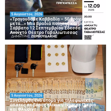
5 Αυγούστου, 2026
«Τραγουδάμε Καββαδία – 50 χρόνια
μετά…» Μια βραδιά ποίησης και μουσικής
Σάββατο 12 Σεπτεμβρίου Έδεσσα –
Ανοιχτό Θέατρο Γαβαλιώτισσας
5 Αυγούστου, 2026
Συνελήφθη ένα άτομο για τηλεφωνικές
απάτες σε βάρος ηλικιωμένων σε Πιερία
και Φλώρινα