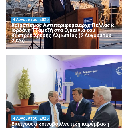
4 Αυγούστου, 2026
Χαιρετισμός Αντιπεριφερειάρχη Πέλλας κ.
Ιορδάνη Τζαμτζή στα Εγκαίνια του
Κάστρου Χρυσής Αλμωπίας (2 Αυγούστου
2026)
4 Αυγούστου, 2026
Επείγουσα κοινοβουλευτική παρέμβαση