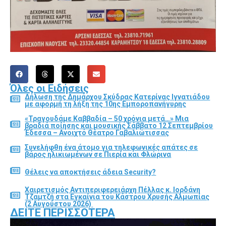
Όλες οι Ειδήσεις
Δήλωση της Δημάρχου Σκύδρας Κατερίνας Ιγνατιάδου
με αφορμή τη λήξη της 10ης Εμποροπανήγυρης
«Τραγουδάμε Καββαδία – 50 χρόνια μετά…» Μια
βραδιά ποίησης και μουσικής Σάββατο 12 Σεπτεμβρίου
Έδεσσα – Ανοιχτό Θέατρο Γαβαλιώτισσας
Συνελήφθη ένα άτομο για τηλεφωνικές απάτες σε
βάρος ηλικιωμένων σε Πιερία και Φλώρινα
Θέλεις να αποκτήσεις άδεια Security?
Χαιρετισμός Αντιπεριφερειάρχη Πέλλας κ. Ιορδάνη
Τζαμτζή στα Εγκαίνια του Κάστρου Χρυσής Αλμωπίας
(2 Αυγούστου 2026)
ΔΕΊΤΕ ΠΕΡΙΣΣΌΤΕΡΑ