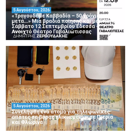
5 Αυγούστου, 2026
«Τραγουδάμε Καββαδία – 50 χρόνια
μετά…» Μια βραδιά ποίησης και μουσικής
Σάββατο 12 Σεπτεμβρίου Έδεσσα –
Ανοιχτό Θέατρο Γαβαλιώτισσας
5 Αυγούστου, 2026
Συνελήφθη ένα άτομο για τηλεφωνικές
απάτες σε βάρος ηλικιωμένων σε Πιερία
και Φλώρινα