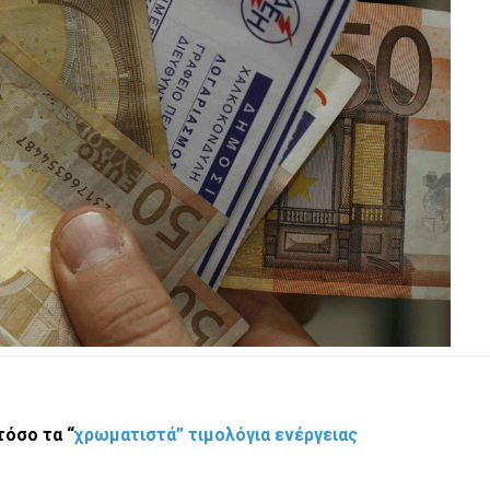
τόσο τα “
χρωματιστά” τιμολόγια ενέργειας