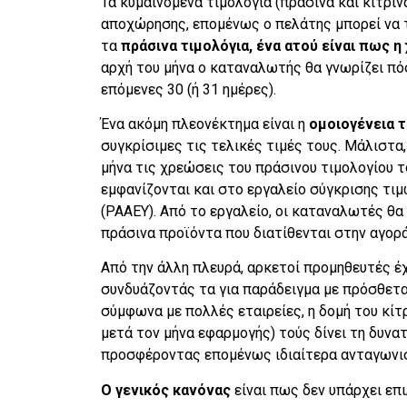
Τα κυμαινόμενα τιμολόγια (πράσινα και κίτριν
αποχώρησης, επομένως ο πελάτης μπορεί να τ
τα
πράσινα τιμολόγια, ένα ατού είναι πως η
αρχή του μήνα ο καταναλωτής θα γνωρίζει πό
επόμενες 30 (ή 31 ημέρες).
Ένα ακόμη πλεονέκτημα είναι η
ομοιογένεια 
συγκρίσιμες τις τελικές τιμές τους. Μάλιστα
μήνα τις χρεώσεις του πράσινου τιμολογίου τ
εμφανίζονται και στο εργαλείο σύγκρισης τι
(ΡΑΑΕΥ). Από το εργαλείο, οι καταναλωτές θα
πράσινα προϊόντα που διατίθενται στην αγορά
Από την άλλη πλευρά, αρκετοί προμηθευτές έχ
συνδυάζοντάς τα για παράδειγμα με πρόσθετα 
σύμφωνα με πολλές εταιρείες, η δομή του κίτ
μετά τον μήνα εφαρμογής) τούς δίνει τη δυν
προσφέροντας επομένως ιδιαίτερα ανταγωνισ
Ο γενικός κανόνας
είναι πως δεν υπάρχει επ