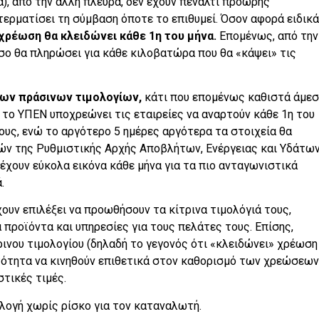
α), από την άλλη πλευρά, δεν έχουν πέναλτι πρόωρης
ερματίσει τη σύμβαση όποτε το επιθυμεί. Όσον αφορά ειδικά
 χρέωση θα κλειδώνει κάθε 1η του μήνα.
Επομένως, από την
σο θα πληρώσει για κάθε κιλοβατώρα που θα «κάψει» τις
των πράσινων τιμολογίων,
κάτι που επομένως καθιστά άμε
, το ΥΠΕΝ υποχρεώνει τις εταιρείες να αναρτούν κάθε 1η του
ους, ενώ το αργότερο 5 ημέρες αργότερα τα στοιχεία θα
μών της Ρυθμιστικής Αρχής Αποβλήτων, Ενέργειας και Υδάτω
 έχουν εύκολα εικόνα κάθε μήνα για τα πιο ανταγωνιστικά
.
ουν επιλέξει να προωθήσουν τα κίτρινα τιμολόγιά τους,
προϊόντα και υπηρεσίες για τους πελάτες τους. Επίσης,
ρινου τιμολογίου (δηλαδή το γεγονός ότι «κλειδώνει» χρέωση
ατότητα να κινηθούν επιθετικά στον καθορισμό των χρεώσεων
τικές τιμές.
ιλογή χωρίς ρίσκο για τον καταναλωτή.