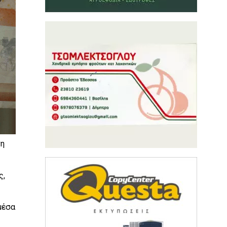
νη
ς,
μέσα