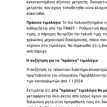
εγκατεστημένος έξυπνος μετρητής. Ουσιαστικ
μετρητές που έχουν τοποθετηθεί είναι ελάχιστ
επεκταθεί.
Πράσινο τιμολόγιο
: Το πιο πολυσυζητημένο τι
καθορίζεται από την ΡΑΑΕΥ – Ρυθμιστική Αρχή 
τιμής, ο πάροχος θα ορίζει την τελική τιμή, 
χρεώσεις μηχανισμού διακύμανσης, πάγιο που 
ισχύουν στο τιμολόγιο. Να σημειωθεί ότι η βασ
ανά πάροχο.
Η συζήτηση για το “πράσινο” τιμολόγιο
Η συζήτηση το τελευταίο διάστημα επικεντρώ
πρωτοβουλία του υπουργείου Περιβάλλοντος κ
των καταναλωτών από 1.1.2024.
Εκτιμάται ότι
στο “πράσινο” τιμολόγιο θα 
μεταφέρονται όλοι εκτός από όσους έχουν συ
δηλώσουν ρητά στον προμηθευτή τους ότι δεν 