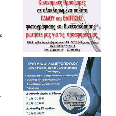
σα
ν
,