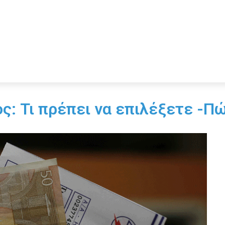
ς: Τι πρέπει να επιλέξετε -Π