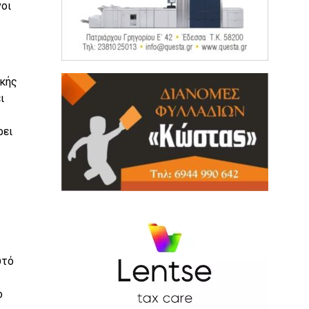
νοι
ικής
ι
ρει
υτό
ο