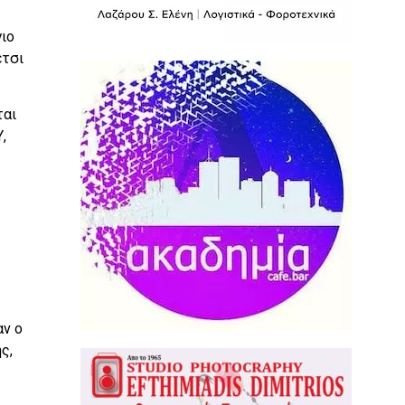
ιο
έτσι
ται
,
αν ο
ς,