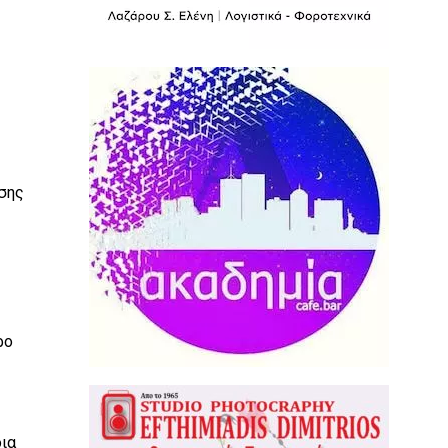
ησης
ρο
ια