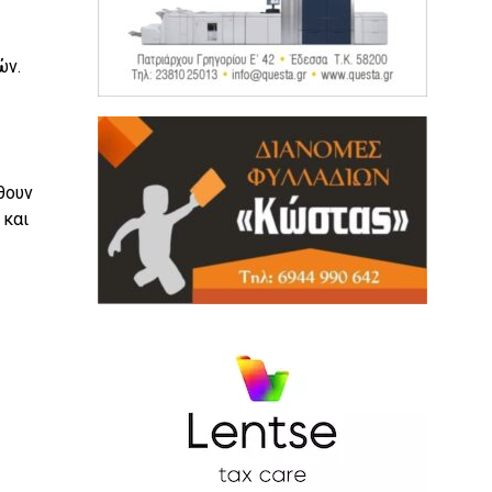
ών.
θουν
 και