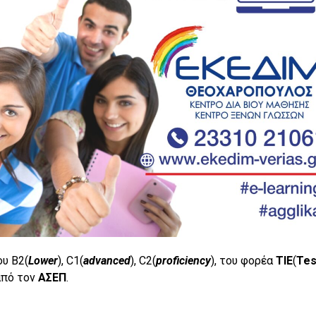
ου B2(
Lower
), C1(
advanced
), C2(
proficiency
), του φορέα
TIE
(
Tes
από τον
ΑΣΕΠ
.