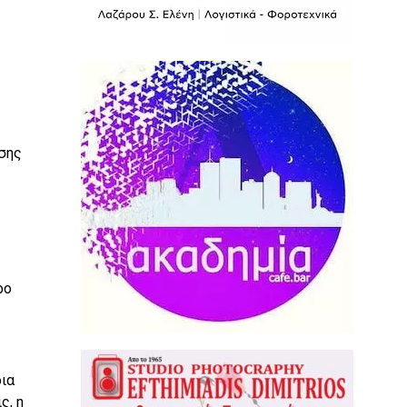
ησης
ρο
ια
ς, η