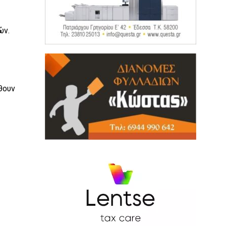
ών.
θουν