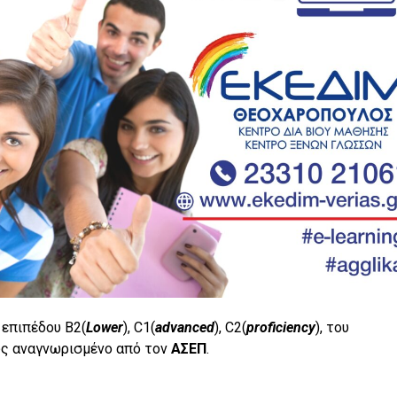
 επιπέδου B2(
Lower
), C1(
advanced
), C2(
proficiency
), του
ως αναγνωρισμένο από τον
ΑΣΕΠ
.