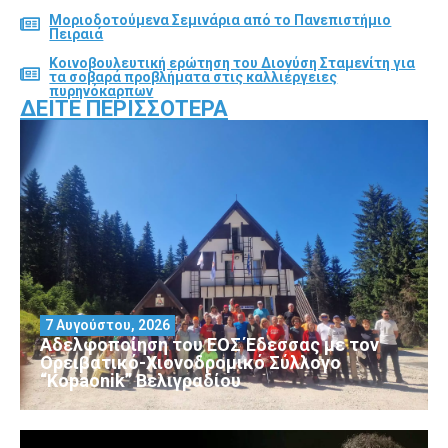
Μοριοδοτούμενα Σεμινάρια από το Πανεπιστήμιο
Πειραιά
Κοινοβουλευτική ερώτηση του Διονύση Σταμενίτη για
τα σοβαρά προβλήματα στις καλλιέργειες
πυρηνόκαρπων
ΔΕΊΤΕ ΠΕΡΙΣΣΌΤΕΡΑ
7 Αυγούστου, 2026
Αδελφοποίηση του ΕΟΣ Έδεσσας με τον
Ορειβατικό-Χιονοδρομικό Σύλλογο
“Kopaonik” Βελιγραδίου