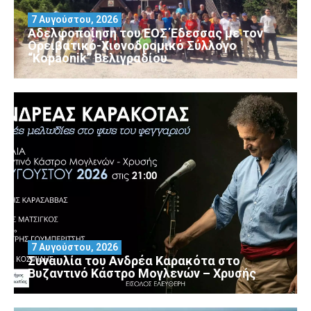
7 Αυγούστου, 2026
Αδελφοποίηση του ΕΟΣ Έδεσσας με τον
Ορειβατικό-Χιονοδρομικό Σύλλογο
“Kopaonik” Βελιγραδίου
7 Αυγούστου, 2026
Συναυλία του Ανδρέα Καρακότα στο
Βυζαντινό Κάστρο Μογλενών – Χρυσής