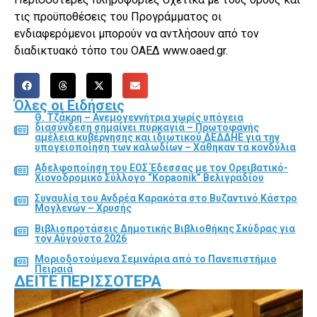
τις προϋποθέσεις του Προγράμματος οι
ενδιαφερόμενοι μπορούν να αντλήσουν από τον
διαδικτυακό τόπο του ΟΑΕΔ www.oaed.gr.
Όλες οι Ειδήσεις
Θ. Τζάκρη – Ανεμογεννήτρια χωρίς υπόγεια
διασύνδεση σημαίνει πυρκαγιά – Πρωτοφανής
αμέλεια κυβέρνησης και ιδιωτικού ΔΕΔΔΗΕ για την
υπογειοποίηση των καλωδίων – Χάθηκαν τα κονδύλια
Αδελφοποίηση του ΕΟΣ Έδεσσας με τον Ορειβατικό-
Χιονοδρομικό Σύλλογο “Kopaonik” Βελιγραδίου
Συναυλία του Ανδρέα Καρακότα στο Βυζαντινό Κάστρο
Μογλενών – Χρυσής
Βιβλιοπροτάσεις Δημοτικής Βιβλιοθήκης Σκύδρας για
τον Αύγούστο 2026
Μοριοδοτούμενα Σεμινάρια από το Πανεπιστήμιο
Πειραιά
ΔΕΊΤΕ ΠΕΡΙΣΣΌΤΕΡΑ