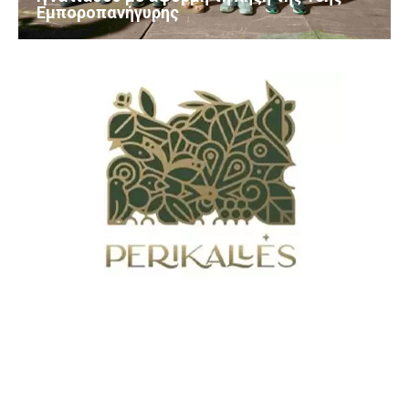
Εμποροπανήγυρης