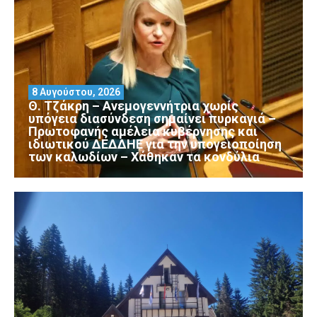
8 Αυγούστου, 2026
Θ. Τζάκρη – Ανεμογεννήτρια χωρίς
υπόγεια διασύνδεση σημαίνει πυρκαγιά –
Πρωτοφανής αμέλεια κυβέρνησης και
ιδιωτικού ΔΕΔΔΗΕ για την υπογειοποίηση
των καλωδίων – Χάθηκαν τα κονδύλια