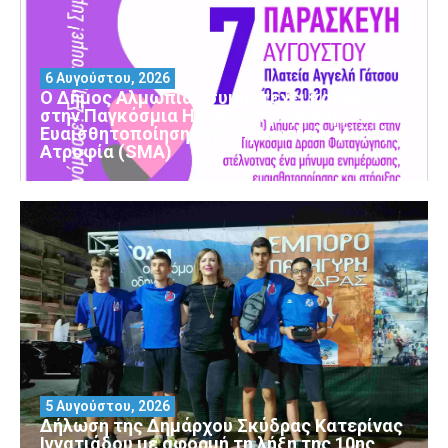
6 Αυγούστου, 2026
Ο Δήμος Αλμωπίας συμμετέχει και φέτος
στην Παγκόσμια Ημέρα Ενημέρωσης και
Ευαισθητοποίησης για τη Νωτιαία Μυϊκή
Ατροφία (SMA)
5 Αυγούστου, 2026
Δήλωση της Δημάρχου Σκύδρας Κατερίνας
Ιγνατιάδου με αφορμή τη λήξη της 10ης