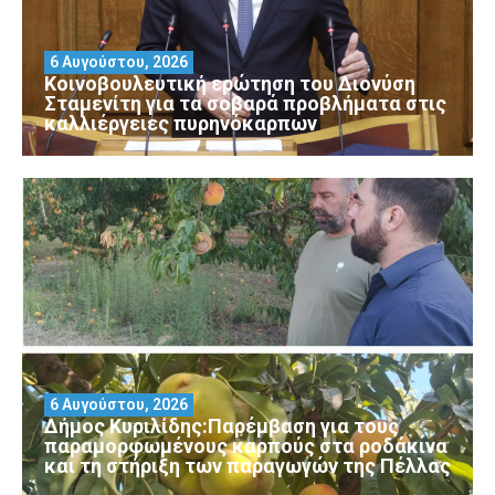
6 Αυγούστου, 2026
Κοινοβουλευτική ερώτηση του Διονύση
Σταμενίτη για τα σοβαρά προβλήματα στις
καλλιέργειες πυρηνόκαρπων
6 Αυγούστου, 2026
Δήμος Κυριλίδης:Παρέμβαση για τους
παραμορφωμένους καρπούς στα ροδάκινα
και τη στήριξη των παραγωγών της Πέλλας