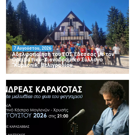
7 Αυγούστου, 2026
Αδελφοποίηση του ΕΟΣ Έδεσσας με τον
Ορειβατικό-Χιονοδρομικό Σύλλογο
“Kopaonik” Βελιγραδίου