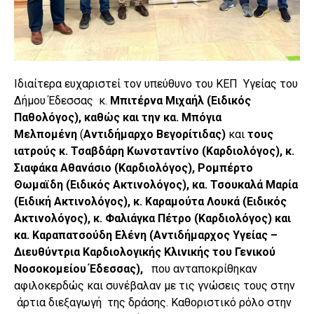
Ιδιαίτερα ευχαριστεί τον υπεύθυνο του ΚΕΠ Υγείας του
Δήμου Έδεσσας κ.
Μπιτέρνα Μιχαήλ
(Ειδικός
Παθολόγος), καθώς και την κα. Μπόγια
Μελπομένη
(
Αντιδήμαρχο Βεγορίτιδας)
και
τους
ιατρούς κ. Τσαβδάρη Κωνσταντίνο (Καρδιολόγος), κ.
Σιαφάκα Αθανάσιο (Καρδιολόγος), Ρομπέρτο
Θωμαϊδη (Ειδικός Ακτινολόγος), κα. Τσουκαλά Μαρία
(Ειδική Ακτινολόγος), κ. Καραμούτα Λουκά (Ειδικός
Ακτινολόγος), κ. Φαλιάγκα Πέτρο (Καρδιολόγος) και
κα. Καραπατσούδη Ελένη (Αντιδήμαρχος Υγείας –
Διευθύντρια Καρδιολογικής Κλινικής του Γενικού
Νοσοκομείου Έδεσσας),
που ανταποκρίθηκαν
αφιλοκερδώς και συνέβαλαν με τις γνώσεις τους στην
άρτια διεξαγωγή της δράσης. Καθοριστικό ρόλο στην