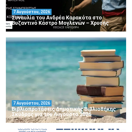
7 Αυγούστου, 2026
Συναυλία του Ανδρέα Καρακότα στο
Βυζαντινό Κάστρο Μογλενών – Χρυσής
7 Αυγούστου, 2026
Βιβλιοπροτάσεις Δημοτικής Βιβλιοθήκης
Σκύδρας για τον Αύγούστο 2026