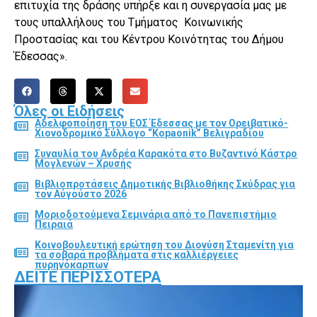
επιτυχία της δράσης υπήρξε και η συνεργασία μας με
τους υπαλλήλους του Τμήματος Κοινωνικής
Προστασίας και του Κέντρου Κοινότητας του Δήμου
Έδεσσας».
Όλες οι Ειδήσεις
Αδελφοποίηση του ΕΟΣ Έδεσσας με τον Ορειβατικό-
Χιονοδρομικό Σύλλογο “Kopaonik” Βελιγραδίου
Συναυλία του Ανδρέα Καρακότα στο Βυζαντινό Κάστρο
Μογλενών – Χρυσής
Βιβλιοπροτάσεις Δημοτικής Βιβλιοθήκης Σκύδρας για
τον Αύγούστο 2026
Μοριοδοτούμενα Σεμινάρια από το Πανεπιστήμιο
Πειραιά
Κοινοβουλευτική ερώτηση του Διονύση Σταμενίτη για
τα σοβαρά προβλήματα στις καλλιέργειες
πυρηνόκαρπων
ΔΕΊΤΕ ΠΕΡΙΣΣΌΤΕΡΑ