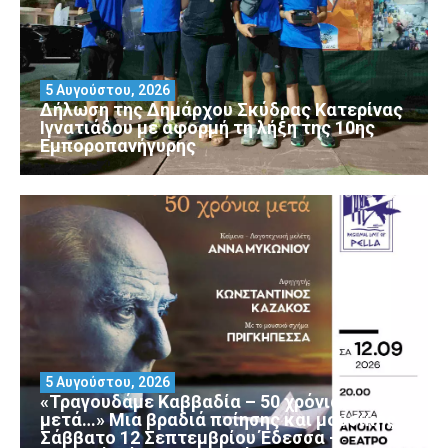
5 Αυγούστου, 2026
Δήλωση της Δημάρχου Σκύδρας Κατερίνας
Ιγνατιάδου με αφορμή τη λήξη της 10ης
Εμποροπανήγυρης
5 Αυγούστου, 2026
«Τραγουδάμε Καββαδία – 50 χρόνια
μετά…» Μια βραδιά ποίησης και μουσικής
Σάββατο 12 Σεπτεμβρίου Έδεσσα –