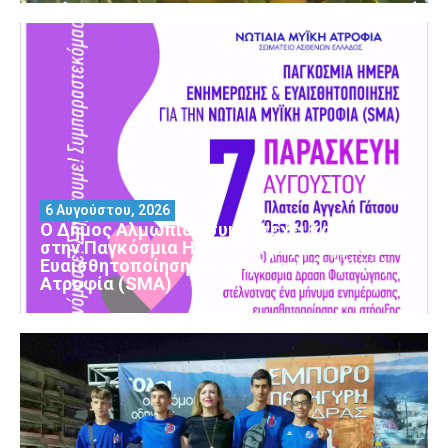
6 Αυγούστου, 2026
Ο Δήμος Αλμωπίας συμμετέχει και φέτος
στην Παγκόσμια Ημέρα Ενημέρωσης και
Ευαισθητοποίησης για τη Νωτιαία Μυϊκή
Ατροφία (SMA)