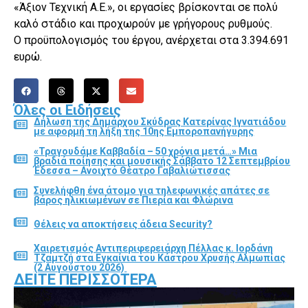
«Άξιον Τεχνική Α.Ε.», οι εργασίες βρίσκονται σε πολύ
καλό στάδιο και προχωρούν με γρήγορους ρυθμούς.
Ο προϋπολογισμός του έργου, ανέρχεται στα 3.394.691
ευρώ.
Όλες οι Ειδήσεις
Δήλωση της Δημάρχου Σκύδρας Κατερίνας Ιγνατιάδου
με αφορμή τη λήξη της 10ης Εμποροπανήγυρης
«Τραγουδάμε Καββαδία – 50 χρόνια μετά…» Μια
βραδιά ποίησης και μουσικής Σάββατο 12 Σεπτεμβρίου
Έδεσσα – Ανοιχτό Θέατρο Γαβαλιώτισσας
Συνελήφθη ένα άτομο για τηλεφωνικές απάτες σε
βάρος ηλικιωμένων σε Πιερία και Φλώρινα
Θέλεις να αποκτήσεις άδεια Security?
Χαιρετισμός Αντιπεριφερειάρχη Πέλλας κ. Ιορδάνη
Τζαμτζή στα Εγκαίνια του Κάστρου Χρυσής Αλμωπίας
(2 Αυγούστου 2026)
ΔΕΊΤΕ ΠΕΡΙΣΣΌΤΕΡΑ