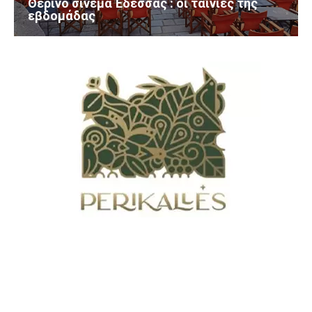
Θερινό σινεμά Έδεσσας : οι ταινίες της
εβδομάδας