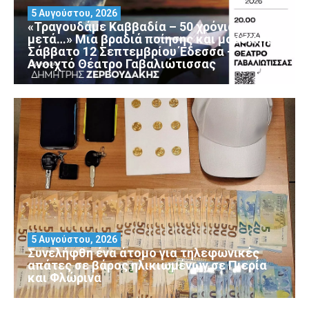
5 Αυγούστου, 2026
«Τραγουδάμε Καββαδία – 50 χρόνια
μετά…» Μια βραδιά ποίησης και μουσικής
Σάββατο 12 Σεπτεμβρίου Έδεσσα –
Ανοιχτό Θέατρο Γαβαλιώτισσας
5 Αυγούστου, 2026
Συνελήφθη ένα άτομο για τηλεφωνικές
απάτες σε βάρος ηλικιωμένων σε Πιερία
και Φλώρινα