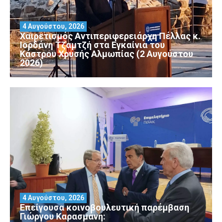
4 Αυγούστου, 2026
Χαιρετισμός Αντιπεριφερειάρχη Πέλλας κ.
Ιορδάνη Τζαμτζή στα Εγκαίνια του
Κάστρου Χρυσής Αλμωπίας (2 Αυγούστου
2026)
4 Αυγούστου, 2026
Επείγουσα κοινοβουλευτική παρέμβαση
Γιώργου Καρασμάνη: