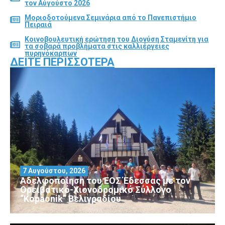
τον Αύγούστο 2026
Μοριοδοτούμενα Σεμινάρια από το Πανεπιστήμιο
Πειραιά
Κοινοβουλευτική ερώτηση του Διονύση Σταμενίτη για
τα σοβαρά προβλήματα στις καλλιέργειες
πυρηνόκαρπων
ΔΕΊΤΕ ΠΕΡΙΣΣΌΤΕΡΑ
7 Αυγούστου, 2026
Αδελφοποίηση του ΕΟΣ Έδεσσας με τον
Ορειβατικό-Χιονοδρομικό Σύλλογο
“Kopaonik” Βελιγραδίου