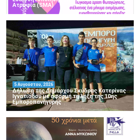
Ατροφία (SMA)
5 Αυγούστου, 2026
Δήλωση της Δημάρχου Σκύδρας Κατερίνας
Ιγνατιάδου με αφορμή τη λήξη της 10ης
Εμποροπανήγυρης