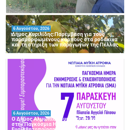
6 Αυγούστου, 2026
Δήμος Κυριλίδης:Παρέμβαση για τους
παραμορφωμένους καρπούς στα ροδάκινα
και τη στήριξη των παραγωγών της Πέλλας
6 Αυγούστου, 2026
Ο Δήμος Αλμωπίας συμμετέχει και φέτος
στην Παγκόσμια Ημέρα Ενημέρωσης και
Ευαισθητοποίησης για τη Νωτιαία Μυϊκή