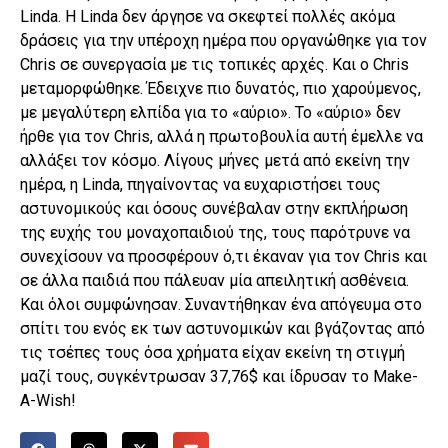
Linda. Η Linda δεν άργησε να σκεφτεί πολλές ακόμα
δράσεις για την υπέροχη ημέρα που οργανώθηκε για τον
Chris σε συνεργασία με τις τοπικές αρχές. Και ο Chris
μεταμορφώθηκε. Έδειχνε πιο δυνατός, πιο χαρούμενος,
με μεγαλύτερη ελπίδα για το «αύριο». Το «αύριο» δεν
ήρθε για τον Chris, αλλά η πρωτοβουλία αυτή έμελλε να
αλλάξει τον κόσμο. Λίγους μήνες μετά από εκείνη την
ημέρα, η Linda, πηγαίνοντας να ευχαριστήσει τους
αστυνομικούς και όσους συνέβαλαν στην εκπλήρωση
της ευχής του μοναχοπαιδιού της, τους παρότρυνε να
συνεχίσουν να προσφέρουν ό,τι έκαναν για τον Chris και
σε άλλα παιδιά που πάλευαν μία απειλητική ασθένεια.
Και όλοι συμφώνησαν. Συναντήθηκαν ένα απόγευμα στο
σπίτι του ενός εκ των αστυνομικών και βγάζοντας από
τις τσέπες τους όσα χρήματα είχαν εκείνη τη στιγμή
μαζί τους, συγκέντρωσαν 37,76$ και ίδρυσαν το Make-
A-Wish!