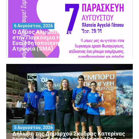
6 Αυγούστου, 2026
Ο Δήμος Αλμωπίας συμμετέχει και φέτος
στην Παγκόσμια Ημέρα Ενημέρωσης και
Ευαισθητοποίησης για τη Νωτιαία Μυϊκή
Ατροφία (SMA)
5 Αυγούστου, 2026
Δήλωση της Δημάρχου Σκύδρας Κατερίνας