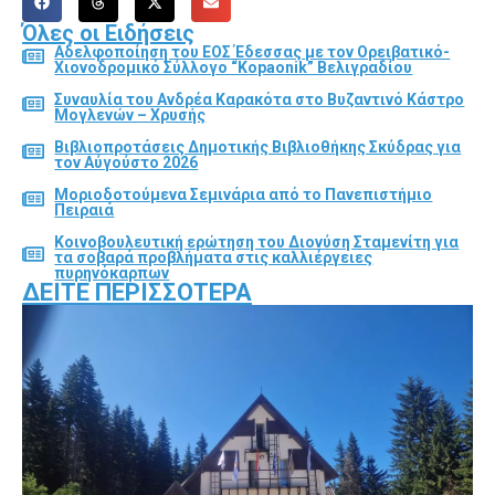
Όλες οι Ειδήσεις
Αδελφοποίηση του ΕΟΣ Έδεσσας με τον Ορειβατικό-
Χιονοδρομικό Σύλλογο “Kopaonik” Βελιγραδίου
Συναυλία του Ανδρέα Καρακότα στο Βυζαντινό Κάστρο
Μογλενών – Χρυσής
Βιβλιοπροτάσεις Δημοτικής Βιβλιοθήκης Σκύδρας για
τον Αύγούστο 2026
Μοριοδοτούμενα Σεμινάρια από το Πανεπιστήμιο
Πειραιά
Κοινοβουλευτική ερώτηση του Διονύση Σταμενίτη για
τα σοβαρά προβλήματα στις καλλιέργειες
πυρηνόκαρπων
ΔΕΊΤΕ ΠΕΡΙΣΣΌΤΕΡΑ