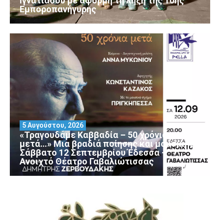
Ιγνατιάδου με αφορμή τη λήξη της 10ης
Εμποροπανήγυρης
5 Αυγούστου, 2026
«Τραγουδάμε Καββαδία – 50 χρόνια
μετά…» Μια βραδιά ποίησης και μουσικής
Σάββατο 12 Σεπτεμβρίου Έδεσσα –
Ανοιχτό Θέατρο Γαβαλιώτισσας