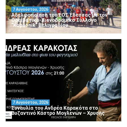
7 Αυγούστου, 2026
Αδελφοποίηση του ΕΟΣ Έδεσσας με τον
Ορειβατικό-Χιονοδρομικό Σύλλογο
“Kopaonik” Βελιγραδίου
7 Αυγούστου, 2026
Συναυλία του Ανδρέα Καρακότα στο
Βυζαντινό Κάστρο Μογλενών – Χρυσής