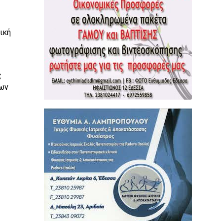
ική
ς
ων