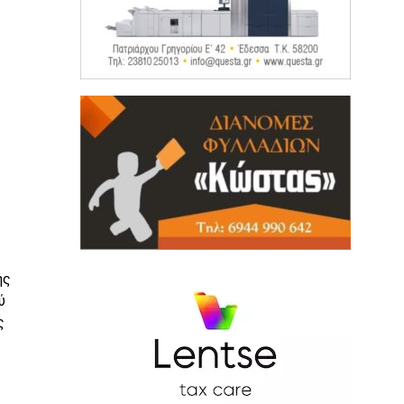
ης
ύ
ς