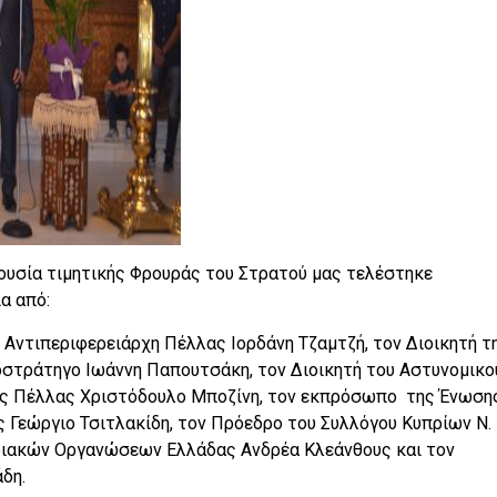
ουσία τιμητικής Φρουράς του Στρατού μας τελέστηκε
α από:
 Αντιπεριφερειάρχη Πέλλας Ιορδάνη Τζαμτζή, τον Διοικητή τ
οστράτηγο Ιωάννη Παπουτσάκη, τον Διοικητή του Αστυνομικο
ας Πέλλας Χριστόδουλο Μποζίνη, τον εκπρόσωπο της Ένωση
Γεώργιο Τσιτλακίδη, τον Πρόεδρο του Συλλόγου Κυπρίων Ν.
ιακών Οργανώσεων Ελλάδας Ανδρέα Κλεάνθους και τον
δη.