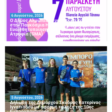
6 Αυγούστου, 2026
Ο Δήμος Αλμωπίας συμμετέχει και φέτος
στην Παγκόσμια Ημέρα Ενημέρωσης και
Ευαισθητοποίησης για τη Νωτιαία Μυϊκή
Ατροφία (SMA)
5 Αυγούστου, 2026
Δήλωση της Δημάρχου Σκύδρας Κατερίνας
Ιγνατιάδου με αφορμή τη λήξη της 10ης
Εμποροπανήγυρης