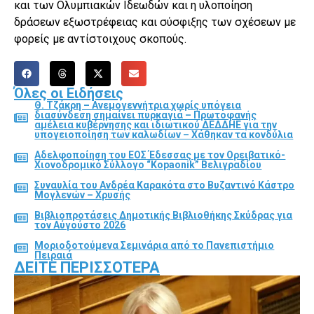
και των Ολυμπιακών Ιδεωδών και η υλοποίηση
δράσεων εξωστρέφειας και σύσφιξης των σχέσεων με
φορείς με αντίστοιχους σκοπούς.
Όλες οι Ειδήσεις
Θ. Τζάκρη – Ανεμογεννήτρια χωρίς υπόγεια
διασύνδεση σημαίνει πυρκαγιά – Πρωτοφανής
αμέλεια κυβέρνησης και ιδιωτικού ΔΕΔΔΗΕ για την
υπογειοποίηση των καλωδίων – Χάθηκαν τα κονδύλια
Αδελφοποίηση του ΕΟΣ Έδεσσας με τον Ορειβατικό-
Χιονοδρομικό Σύλλογο “Kopaonik” Βελιγραδίου
Συναυλία του Ανδρέα Καρακότα στο Βυζαντινό Κάστρο
Μογλενών – Χρυσής
Βιβλιοπροτάσεις Δημοτικής Βιβλιοθήκης Σκύδρας για
τον Αύγούστο 2026
Μοριοδοτούμενα Σεμινάρια από το Πανεπιστήμιο
Πειραιά
ΔΕΊΤΕ ΠΕΡΙΣΣΌΤΕΡΑ