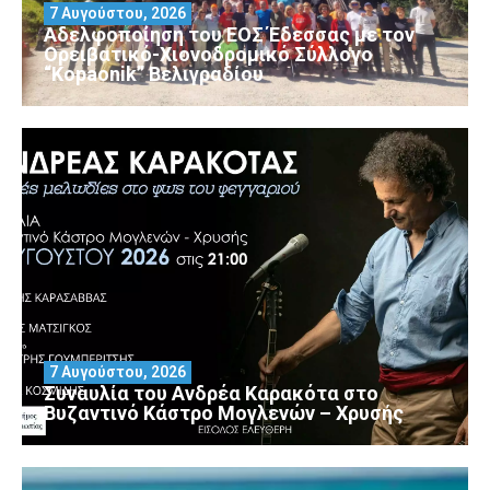
7 Αυγούστου, 2026
Αδελφοποίηση του ΕΟΣ Έδεσσας με τον
Ορειβατικό-Χιονοδρομικό Σύλλογο
“Kopaonik” Βελιγραδίου
7 Αυγούστου, 2026
Συναυλία του Ανδρέα Καρακότα στο
Βυζαντινό Κάστρο Μογλενών – Χρυσής