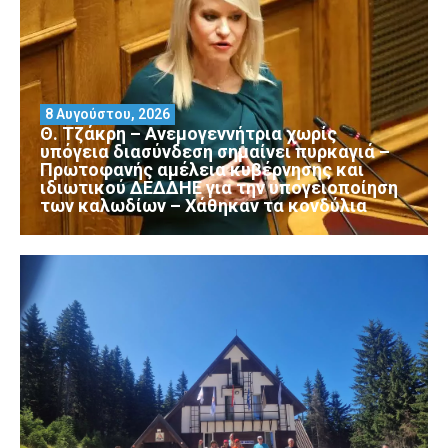
8 Αυγούστου, 2026
Θ. Τζάκρη – Ανεμογεννήτρια χωρίς
υπόγεια διασύνδεση σημαίνει πυρκαγιά –
Πρωτοφανής αμέλεια κυβέρνησης και
ιδιωτικού ΔΕΔΔΗΕ για την υπογειοποίηση
των καλωδίων – Χάθηκαν τα κονδύλια