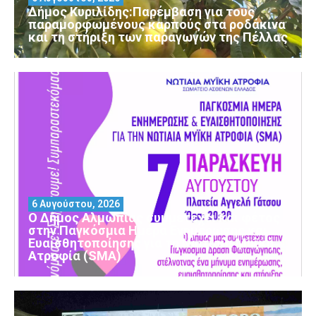
Δήμος Κυριλίδης:Παρέμβαση για τους
παραμορφωμένους καρπούς στα ροδάκινα
και τη στήριξη των παραγωγών της Πέλλας
6 Αυγούστου, 2026
Ο Δήμος Αλμωπίας συμμετέχει και φέτος
στην Παγκόσμια Ημέρα Ενημέρωσης και
Ευαισθητοποίησης για τη Νωτιαία Μυϊκή
Ατροφία (SMA)