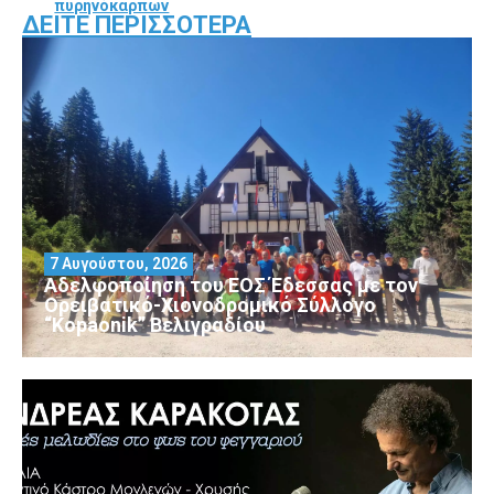
πυρηνόκαρπων
ΔΕΊΤΕ ΠΕΡΙΣΣΌΤΕΡΑ
7 Αυγούστου, 2026
Αδελφοποίηση του ΕΟΣ Έδεσσας με τον
Ορειβατικό-Χιονοδρομικό Σύλλογο
“Kopaonik” Βελιγραδίου