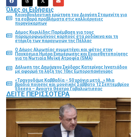
Όλες οι Ειδήσεις
Κοινοβουλευτική ερώτηση του Διονύση Σταμενίτη για
τα σοβαρά προβλήματα στις καλλιέργειες
πυρηνόκαρπων
Δήμος Κυριλίδης:Παρέμβαση για τους
παραμορφωμένους καρπούς στα ροδάκινα και τη
στήριξη των παραγωγών της Πέλλας
Ο Δήμος Αλμωπίας συμμετέχει και φέτος στην
Παγκόσμια Ημέρα Ενημέρωσης και Ευαισθητοποίησης
για τη Νωτιαία Μυϊκή Ατροφία (SMA)
Δήλωση της Δημάρχου Σκύδρας Κατερίνας Ιγνατιάδου
με αφορμή τη λήξη της 10ης Εμποροπανήγυρης
«Τραγουδάμε Καββαδία – 50 χρόνια μετά…» Μια
βραδιά ποίησης και μουσικής Σάββατο 12 Σεπτεμβρίου
Έδεσσα – Ανοιχτό Θέατρο Γαβαλιώτισσας
ΔΕΊΤΕ ΠΕΡΙΣΣΌΤΕΡΑ