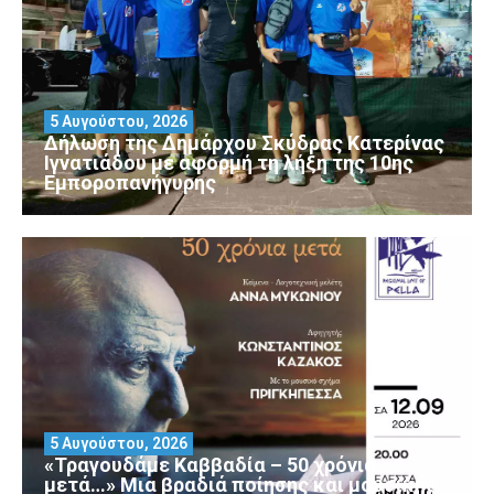
5 Αυγούστου, 2026
Δήλωση της Δημάρχου Σκύδρας Κατερίνας
Ιγνατιάδου με αφορμή τη λήξη της 10ης
Εμποροπανήγυρης
5 Αυγούστου, 2026
«Τραγουδάμε Καββαδία – 50 χρόνια
μετά…» Μια βραδιά ποίησης και μουσικής