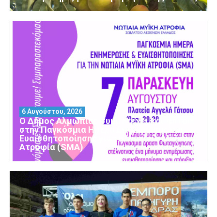
6 Αυγούστου, 2026
Ο Δήμος Αλμωπίας συμμετέχει και φέτος
στην Παγκόσμια Ημέρα Ενημέρωσης και
Ευαισθητοποίησης για τη Νωτιαία Μυϊκή
Ατροφία (SMA)