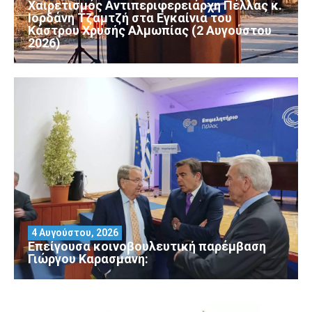
Χαιρετισμός Αντιπεριφερειάρχη Πέλλας κ.
Ιορδάνη Τζαμτζή στα Εγκαίνια του
Κάστρου Χρυσής Αλμωπίας (2 Αυγούστου
2026)
4 Αυγούστου, 2026
Επείγουσα κοινοβουλευτική παρέμβαση
Γιώργου Καρασμάνη: