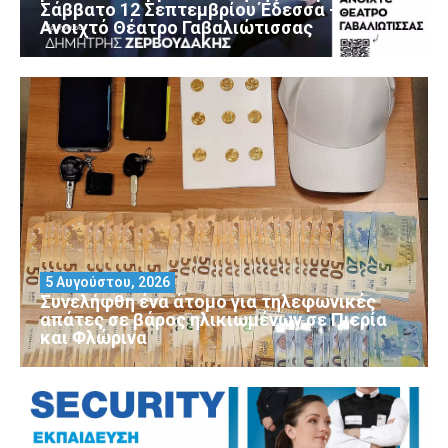
Σάββατο 12 Σεπτεμβρίου Έδεσσα –
Ανοιχτό Θέατρο Γαβαλιώτισσας
5 Αυγούστου, 2026
Συνελήφθη ένα άτομο για τηλεφωνικές
απάτες σε βάρος ηλικιωμένων σε Πιερία
και Φλώρινα