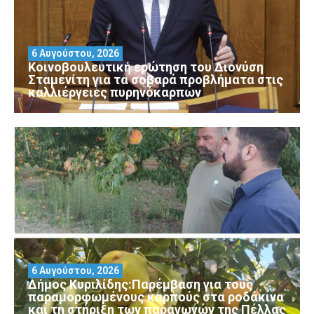
6 Αυγούστου, 2026
Κοινοβουλευτική ερώτηση του Διονύση
Σταμενίτη για τα σοβαρά προβλήματα στις
καλλιέργειες πυρηνόκαρπων
6 Αυγούστου, 2026
Δήμος Κυριλίδης:Παρέμβαση για τους
παραμορφωμένους καρπούς στα ροδάκινα
και τη στήριξη των παραγωγών της Πέλλας