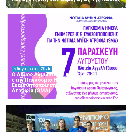
6 Αυγούστου, 2026
Ο Δήμος Αλμωπίας συμμετέχει και φέτος
στην Παγκόσμια Ημέρα Ενημέρωσης και
Ευαισθητοποίησης για τη Νωτιαία Μυϊκή
Ατροφία (SMA)