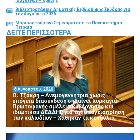
Μογλενών – Χρυσής
Βιβλιοπροτάσεις Δημοτικής Βιβλιοθήκης Σκύδρας για
τον Αύγούστο 2026
Μοριοδοτούμενα Σεμινάρια από το Πανεπιστήμιο
Πειραιά
ΔΕΊΤΕ ΠΕΡΙΣΣΌΤΕΡΑ
8 Αυγούστου, 2026
Θ. Τζάκρη – Ανεμογεννήτρια χωρίς
υπόγεια διασύνδεση σημαίνει πυρκαγιά –
Πρωτοφανής αμέλεια κυβέρνησης και
ιδιωτικού ΔΕΔΔΗΕ για την υπογειοποίηση
των καλωδίων – Χάθηκαν τα κονδύλια