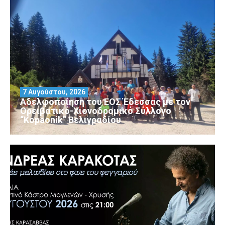
7 Αυγούστου, 2026
Αδελφοποίηση του ΕΟΣ Έδεσσας με τον
Ορειβατικό-Χιονοδρομικό Σύλλογο
“Kopaonik” Βελιγραδίου