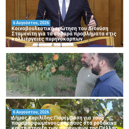
6 Αυγούστου, 2026
Κοινοβουλευτική ερώτηση του Διονύση
Σταμενίτη για τα σοβαρά προβλήματα στις
καλλιέργειες πυρηνόκαρπων
6 Αυγούστου, 2026
Δήμος Κυριλίδης:Παρέμβαση για τους
παραμορφωμένους καρπούς στα ροδάκινα
και τη στήριξη των παραγωγών της Πέλλας