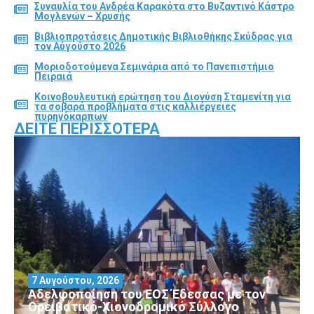
Συναυλία του Ανδρέα Καρακότα στο Βυζαντινό Κάστρο
Μογλενών – Χρυσής
Βιβλιοπροτάσεις Δημοτικής Βιβλιοθήκης Σκύδρας για
τον Αύγούστο 2026
Μοριοδοτούμενα Σεμινάρια από το Πανεπιστήμιο
Πειραιά
Κοινοβουλευτική ερώτηση του Διονύση Σταμενίτη για
τα σοβαρά προβλήματα στις καλλιέργειες
πυρηνόκαρπων
ΔΕΊΤΕ ΠΕΡΙΣΣΌΤΕΡΑ
7 Αυγούστου, 2026
Αδελφοποίηση του ΕΟΣ Έδεσσας με τον
Ορειβατικό-Χιονοδρομικό Σύλλογο