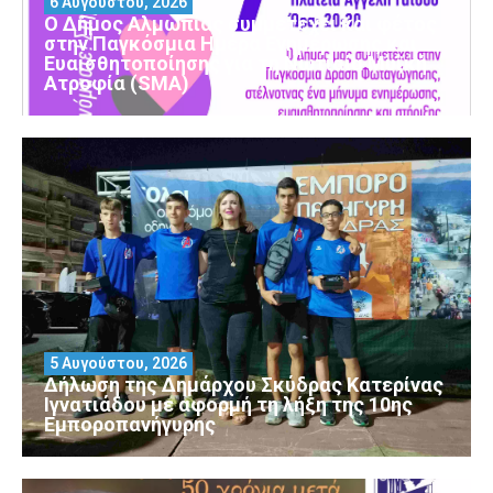
6 Αυγούστου, 2026
Ο Δήμος Αλμωπίας συμμετέχει και φέτος
στην Παγκόσμια Ημέρα Ενημέρωσης και
Ευαισθητοποίησης για τη Νωτιαία Μυϊκή
Ατροφία (SMA)
5 Αυγούστου, 2026
Δήλωση της Δημάρχου Σκύδρας Κατερίνας
Ιγνατιάδου με αφορμή τη λήξη της 10ης
Εμποροπανήγυρης