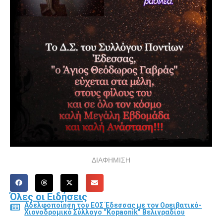
ΔΙΑΦΗΜΙΣΗ
Όλες οι Ειδήσεις
Αδελφοποίηση του ΕΟΣ Έδεσσας με τον Ορειβατικό-
Χιονοδρομικό Σύλλογο “Kopaonik” Βελιγραδίου