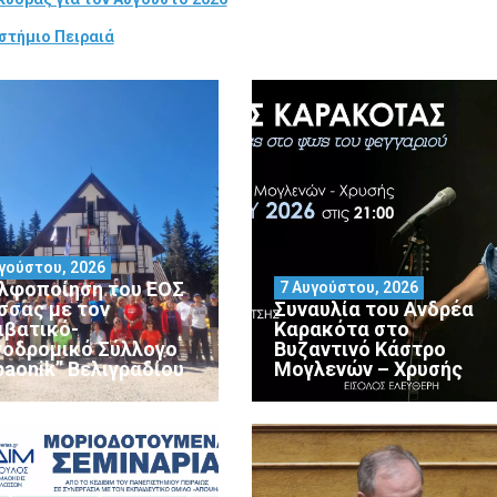
στήμιο Πειραιά
γούστου, 2026
λφοποίηση του ΕΟΣ
7 Αυγούστου, 2026
σσας με τον
Συναυλία του Ανδρέα
ιβατικό-
Καρακότα στο
νοδρομικό Σύλλογο
Βυζαντινό Κάστρο
paonik” Βελιγραδίου
Μογλενών – Χρυσής