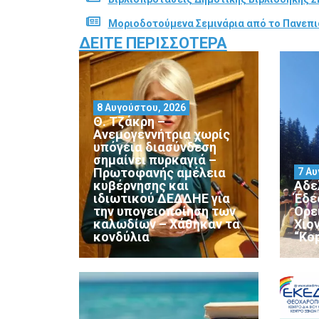
Μοριοδοτούμενα Σεμινάρια από το Πανεπι
ΔΕΊΤΕ ΠΕΡΙΣΣΌΤΕΡΑ
8 Αυγούστου, 2026
Θ. Τζάκρη –
Ανεμογεννήτρια χωρίς
υπόγεια διασύνδεση
σημαίνει πυρκαγιά –
Πρωτοφανής αμέλεια
7 Αυ
κυβέρνησης και
Αδε
ιδιωτικού ΔΕΔΔΗΕ για
Έδε
την υπογειοποίηση των
Ορε
καλωδίων – Χάθηκαν τα
Χιο
κονδύλια
“Ko