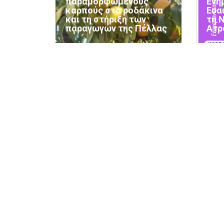
παραμορφωμένους
Ενη
καρπούς στα ροδάκινα
Ευα
και τη στήριξη των
τη 
παραγωγών της Πέλλας
Ατρ