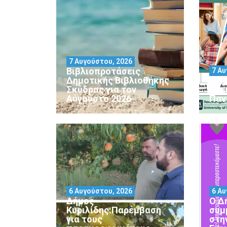
7 Αυγούστου, 2026
Βιβλιοπροτάσεις
7 Αυ
Δημοτικής Βιβλιοθήκης
Μορ
Σκύδρας για τον
Σεμ
Αύγούστο 2026
Παν
6 Αυγούστου, 2026
6 Αυ
Δήμος
Ο Δ
Κυριλίδης:Παρέμβαση
συμ
για τους
στη