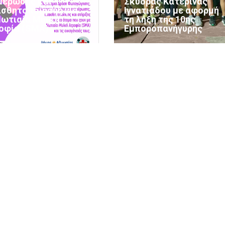
μέρωσης και
Σκύδρας Κατερίνας
ισθητοποίησης για
Ιγνατιάδου με αφορμή
Νωτιαία Μυϊκή
τη λήξη της 10ης
οφία (SMA)
Εμποροπανήγυρης