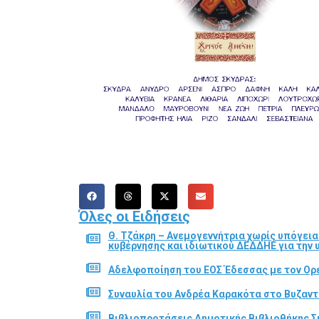
Όλες οι Ειδήσεις
Θ. Τζάκρη – Ανεμογεννήτρια χωρίς υπόγει
κυβέρνησης και ιδιωτικού ΔΕΔΔΗΕ για την
Αδελφοποίηση του ΕΟΣ Έδεσσας με τον Ορε
Συναυλία του Ανδρέα Καρακότα στο Βυζαν
Βιβλιοπροτάσεις Δημοτικής Βιβλιοθήκης Σ