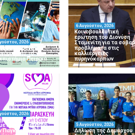
6 Αυγούστου, 2026
Κοινοβουλευτική
ερώτηση του Διονύση
Σταμενίτη για τα σοβα
γούστου, 2026
ιοδοτούμενα
προβλήματα στις
ινάρια από το
καλλιέργειες
επιστήμιο Πειραιά
πυρηνόκαρπων
γούστου, 2026
ήμος Αλμωπίας
μετέχει και φέτος
5 Αυγούστου, 2026
ν Παγκόσμια Ημέρα
Δήλωση της Δημάρχου