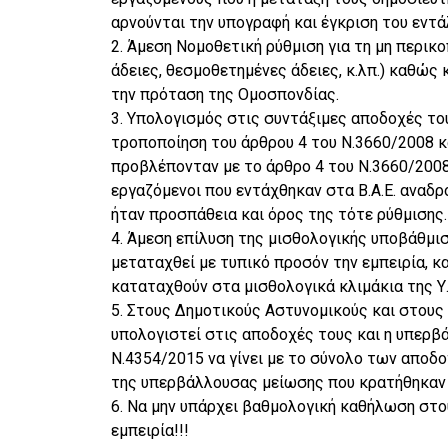
αρνούνται την υπογραφή και έγκριση του εντ
2. Άμεση Νομοθετική ρύθμιση για τη μη περικ
άδειες, θεσμοθετημένες άδειες, κ.λπ.) καθώς
την πρόταση της Ομοσπονδίας.
3. Υπολογισμός στις συντάξιμες αποδοχές του
τροποποίηση του άρθρου 4 του Ν.3660/2008 κ
προβλέπονταν με το άρθρο 4 του Ν.3660/2008 
εργαζόμενοι που εντάχθηκαν στα Β.Α.Ε. αναδρ
ήταν προσπάθεια και όρος της τότε ρύθμισης.
4. Άμεση επίλυση της μισθολογικής υποβάθμι
μεταταχθεί με τυπικό προσόν την εμπειρία, κ
καταταχθούν στα μισθολογικά κλιμάκια της Υ.
5. Στους Δημοτικούς Αστυνομικούς και στους
υπολογιστεί στις αποδοχές τους και η υπερβά
Ν.4354/2015 να γίνει με το σύνολο των αποδ
της υπερβάλλουσας μείωσης που κρατήθηκαν 
6. Να μην υπάρχει βαθμολογική καθήλωση στου
εμπειρία!!!