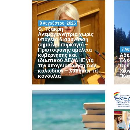
8 Αυγούστου, 2026
Θ. Τζάκρη –
Ανεμογεννήτρια χωρίς
υπόγεια διασύνδεση
σημαίνει πυρκαγιά –
Πρωτοφανής αμέλεια
7 Αυ
κυβέρνησης και
Αδε
ιδιωτικού ΔΕΔΔΗΕ για
Έδε
την υπογειοποίηση των
Ορε
καλωδίων – Χάθηκαν τα
Χιο
κονδύλια
“Ko