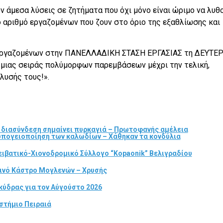
 άμεσα λύσεις σε ζητήματα που όχι μόνο είναι ώριμο να λυθ
 αριθμό εργαζομένων που ζουν στο όριο της εξαθλίωσης και
 εργαζομένων στην ΠΑΝΕΛΛΑΔΙΚΗ ΣΤΑΣΗ ΕΡΓΑΣΙΑΣ τη ΔΕΥΤΕΡ
 μιας σειράς πολύμορφων παρεμβάσεων μέχρι την τελική,
λυσής τους!».
α διασύνδεση σημαίνει πυρκαγιά – Πρωτοφανής αμέλεια
 υπογειοποίηση των καλωδίων – Χάθηκαν τα κονδύλια
ιβατικό-Χιονοδρομικό Σύλλογο “Kopaonik” Βελιγραδίου
τινό Κάστρο Μογλενών – Χρυσής
κύδρας για τον Αύγούστο 2026
στήμιο Πειραιά