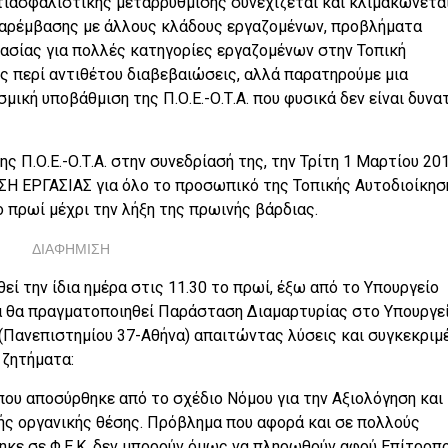
ντιασφαλιστικής μεταρρύθμισης συνεχίζεται και κλιμακώνετα
παρέμβασης με άλλους κλάδους εργαζομένων, προβλήματα
ασίας για πολλές κατηγορίες εργαζομένων στην Τοπική
ις περί αντιθέτου διαβεβαιώσεις, αλλά παρατηρούμε μια
μική υποβάθμιση της Π.Ο.Ε.-Ο.Τ.Α. που φυσικά δεν είναι δυνα
ς Π.Ο.Ε.-Ο.Τ.Α. στην συνεδρίασή της, την Τρίτη 1 Μαρτίου 201
 ΕΡΓΑΣΙΑΣ για όλο το προσωπικό της Τοπικής Αυτοδιοίκησ
 πρωί μέχρι την λήξη της πρωινής βάρδιας.
ΔΙΑΦΗΜΙΣΗ
 την ίδια ημέρα στις 11.30 το πρωί, έξω από το Υπουργείο
ια θα πραγματοποιηθεί Παράσταση Διαμαρτυρίας στο Υπουργε
(Πανεπιστημίου 37-Αθήνα) απαιτώντας λύσεις και συγκεκριμ
 ζητήματα:
που αποσύρθηκε από το σχέδιο Νόμου για την Αξιολόγηση και
ής οργανικής θέσης. Πρόβλημα που αφορά και σε πολλούς
ηκε σε Φ.Ε.Κ. δεν μπορούν όμως να πληρωθούν αφού Επίτροπο