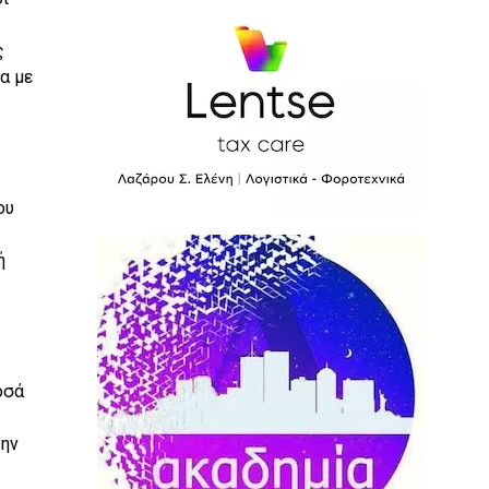
ς
α με
ου
ή
οσά
την