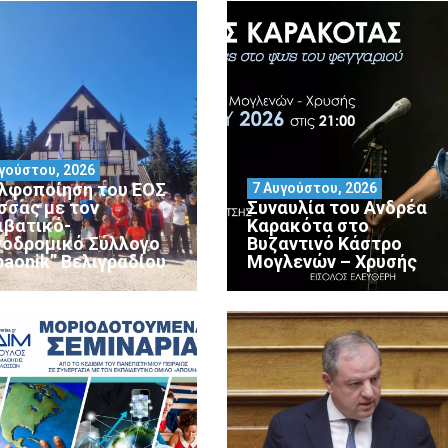
γούστου, 2026
λφοποίηση του ΕΟΣ
7 Αυγούστου, 2026
σσας με τον
Συναυλία του Ανδρέα
ιβατικό-
Καρακότα στο
νοδρομικό Σύλλογο
Βυζαντινό Κάστρο
paonik” Βελιγραδίου
Μογλενών – Χρυσής