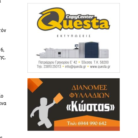
ι
τόν
6,
ης,
ίο
ένα
ι