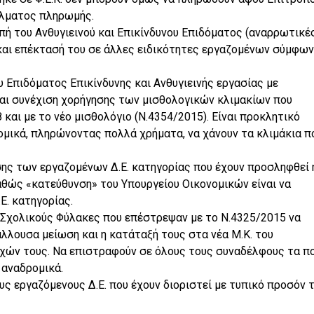
άλματος πληρωμής.
οπή του Ανθυγιεινού και Επικίνδυνου Επιδόματος (αναρρωτικέ
 και επέκτασή του σε άλλες ειδικότητες εργαζομένων σύμφων
 Επιδόματος Επικίνδυνης και Ανθυγιεινής εργασίας με
αι συνέχιση χορήγησης των μισθολογικών κλιμακίων που
και με το νέο μισθολόγιο (Ν.4354/2015). Είναι προκλητικό
ομικά, πληρώνοντας πολλά χρήματα, να χάνουν τα κλιμάκια π
σης των εργαζομένων Δ.Ε. κατηγορίας που έχουν προσληφθεί 
αθώς «κατεύθυνση» του Υπουργείου Οικονομικών είναι να
Ε. κατηγορίας.
 Σχολικούς Φύλακες που επέστρεψαν με το Ν.4325/2015 να
λλουσα μείωση και η κατάταξή τους στα νέα Μ.Κ. του
οχών τους. Να επιστραφούν σε όλους τους συναδέλφους τα π
αναδρομικά.
ς εργαζόμενους Δ.Ε. που έχουν διοριστεί με τυπικό προσόν 