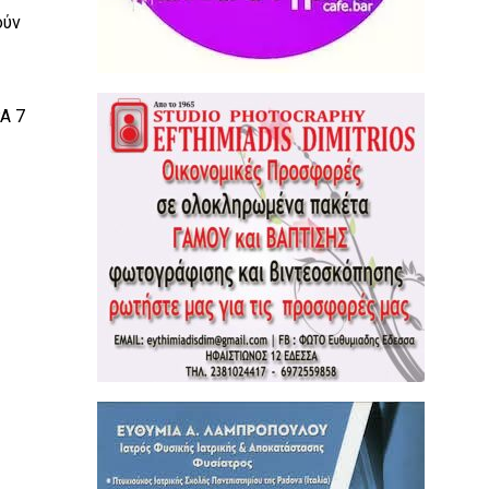
ούν
Α 7