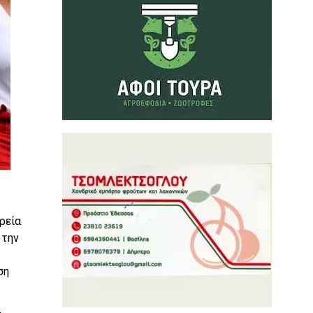
ρεία
 την
ση