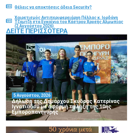
Θέλεις να αποκτήσεις άδεια Security?
Χαιρετισμός Αντιπεριφερειάρχη Πέλλας κ. Ιορδάνη
Τζαμτζή στα Εγκαίνια του Κάστρου Χρυσής Αλμωπίας
(2 Αυγούστου 2026)
ΔΕΊΤΕ ΠΕΡΙΣΣΌΤΕΡΑ
5 Αυγούστου, 2026
Δήλωση της Δημάρχου Σκύδρας Κατερίνας
Ιγνατιάδου με αφορμή τη λήξη της 10ης
Εμποροπανήγυρης