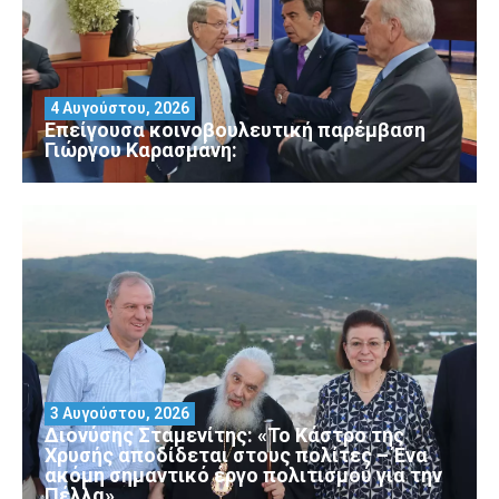
4 Αυγούστου, 2026
Επείγουσα κοινοβουλευτική παρέμβαση
Γιώργου Καρασμάνη:
3 Αυγούστου, 2026
Διονύσης Σταμενίτης: «Το Κάστρο της
Χρυσής αποδίδεται στους πολίτες – Ένα
ακόμη σημαντικό έργο πολιτισμού για την
Πέλλα»