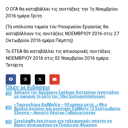
Ο ΟΓΑ θα καταβάλλει τις συντάξεις την 1η Νοεμβρίου
2016 ημέρα Τρίτη
(Τα υπόλοιπα ταμεία του Υπουργείου Εργασίας θα
καταβάλλουν τις συντάξεις ΝΟΕΜΒΡΙΟΥ 2016 στις 27
Οκτωβρίου 2016 ημέρα Πέμπτη)
Το ΕΤΕΑ θα καταβάλλει τις επικουρικές συντάξεις
ΝΟΕΜΒΡΙΟΥ 2016 στις 02 Νοεμβρίου 2016 ημέρα
Τετάρτη
Όλες οι Ειδήσεις
Δήλωση της Δημάρχου Σκύδρας Κατερίνας Ιγνατιάδου
με αφορμή τη λήξη της 10ης Εμποροπανήγυρης
«Τραγουδάμε Καββαδία – 50 χρόνια μετά…» Μια
βραδιά ποίησης και μουσικής Σάββατο 12 Σεπτεμβρίου
Έδεσσα – Ανοιχτό Θέατρο Γαβαλιώτισσας
Συνελήφθη ένα άτομο για τηλεφωνικές απάτες σε
βάρος ηλικιωμένων σε Πιερία και Φλώρινα