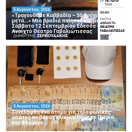
5 Αυγούστου, 2026
«Τραγουδάμε Καββαδία – 50 χρόνια
μετά…» Μια βραδιά ποίησης και μουσικής
Σάββατο 12 Σεπτεμβρίου Έδεσσα –
Ανοιχτό Θέατρο Γαβαλιώτισσας
5 Αυγούστου, 2026
Συνελήφθη ένα άτομο για τηλεφωνικές
απάτες σε βάρος ηλικιωμένων σε Πιερία
και Φλώρινα