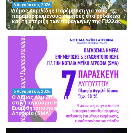
6 Αυγούστου, 2026
Δήμος Κυριλίδης:Παρέμβαση για τους
παραμορφωμένους καρπούς στα ροδάκινα
και τη στήριξη των παραγωγών της Πέλλας
6 Αυγούστου, 2026
Ο Δήμος Αλμωπίας συμμετέχει και φέτος
στην Παγκόσμια Ημέρα Ενημέρωσης και
Ευαισθητοποίησης για τη Νωτιαία Μυϊκή
Ατροφία (SMA)