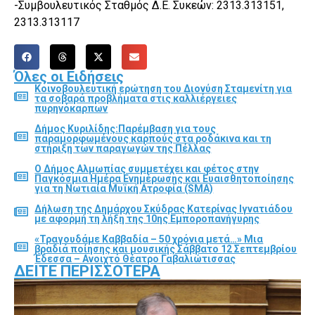
-Συμβουλευτικός Σταθμός Δ.Ε. Συκεών: 2313.313151,
2313.313117
Όλες οι Ειδήσεις
Κοινοβουλευτική ερώτηση του Διονύση Σταμενίτη για
τα σοβαρά προβλήματα στις καλλιέργειες
πυρηνόκαρπων
Δήμος Κυριλίδης:Παρέμβαση για τους
παραμορφωμένους καρπούς στα ροδάκινα και τη
στήριξη των παραγωγών της Πέλλας
Ο Δήμος Αλμωπίας συμμετέχει και φέτος στην
Παγκόσμια Ημέρα Ενημέρωσης και Ευαισθητοποίησης
για τη Νωτιαία Μυϊκή Ατροφία (SMA)
Δήλωση της Δημάρχου Σκύδρας Κατερίνας Ιγνατιάδου
με αφορμή τη λήξη της 10ης Εμποροπανήγυρης
«Τραγουδάμε Καββαδία – 50 χρόνια μετά…» Μια
βραδιά ποίησης και μουσικής Σάββατο 12 Σεπτεμβρίου
Έδεσσα – Ανοιχτό Θέατρο Γαβαλιώτισσας
ΔΕΊΤΕ ΠΕΡΙΣΣΌΤΕΡΑ