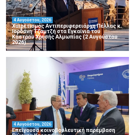
4 Αυγούστου, 2026
Χαιρετισμός Αντιπεριφερειάρχη Πέλλας κ.
Ιορδάνη Τζαμτζή στα Εγκαίνια του
Κάστρου Χρυσής Αλμωπίας (2 Αυγούστου
2026)
4 Αυγούστου, 2026
Επείγουσα κοινοβουλευτική παρέμβαση