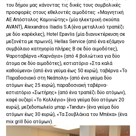
του δήμου μας κάνοντας τις δικές τους συμβολικές
προσφορές στους εθελοντές αιμοδότες: «Μαγνητική
ΑΕ Απόστολος Καμινιώτης» (μία ηλεκτρική σκούπα
AVANT), Alexandros Iliadis S.A.(ένα μεταλλικό τραπέζι
με δύο καρέκλες), Hotel Epavlis (μία διανυκτέρευση σε
μεζονέτα με πρωινό), Hellas Service (από ένα εξάμηνο
συμβόλαιο κατηγορία πλήρες Β σε δύο αιμοδότες),
Ψαροταβέρνα «Καρνάγιο» (από 4 βολιώτικα για δύο
άτομα σε δύο αιμοδότες), εστιατόριο «Στα καλά
καθούμενα» (από ένα γεύμα έως 50 ευρώ), ταβέρνα «Το
Παραδοσιακό στη Νεάπολη» (από ένα γεύμα δύο
ατόμων έως 25 ευρώ), παραδοσιακή ταβέρνα-
εστιατόριο «Σωτήρης» (από ένα τραπέζι δύο ατόμων),
καφέ ουζερί «Το Κολλέγιο» (ένα γεύμα δύο ατόμων 20
ευρώ), μεζεδοπωλείο μπαρ «Tandur» (ένα γεύμα δύο
ατόμων έως 30 ευρώ), «Τα Σουβλάκια του Μπέκα» (ένα
mix grill δύο ατόμων).