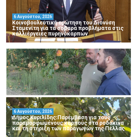
6 Αυγούστου, 2026
Κοινοβουλευτική ερώτηση του Διονύση
Σταμενίτη για τα σοβαρά προβλήματα στις
καλλιέργειες πυρηνόκαρπων
6 Αυγούστου, 2026
Δήμος Κυριλίδης:Παρέμβαση για τους
παραμορφωμένους καρπούς στα ροδάκινα
και τη στήριξη των παραγωγών της Πέλλας