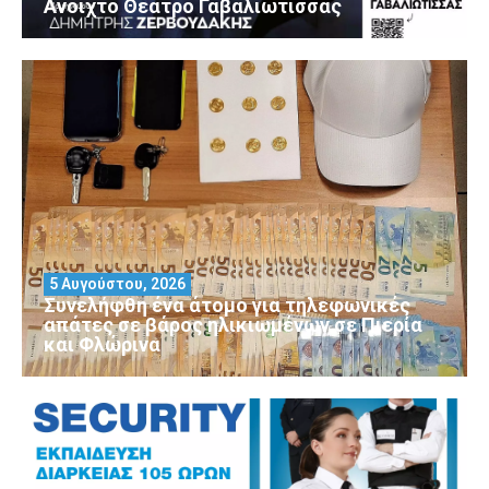
Ανοιχτό Θέατρο Γαβαλιώτισσας
5 Αυγούστου, 2026
Συνελήφθη ένα άτομο για τηλεφωνικές
απάτες σε βάρος ηλικιωμένων σε Πιερία
και Φλώρινα