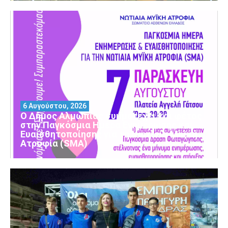
6 Αυγούστου, 2026
Ο Δήμος Αλμωπίας συμμετέχει και φέτος
στην Παγκόσμια Ημέρα Ενημέρωσης και
Ευαισθητοποίησης για τη Νωτιαία Μυϊκή
Ατροφία (SMA)