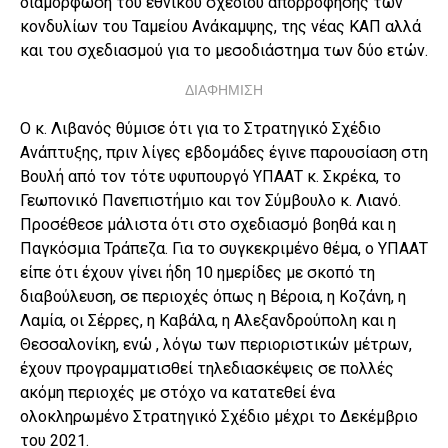
διαμόρφωση του εθνικού σχεδίου απορρόφησης των
κονδυλίων του Ταμείου Ανάκαμψης, της νέας ΚΑΠ αλλά
και του σχεδιασμού για το μεσοδιάστημα των δύο ετών.
ΔΙΑΦΗΜΙΣΗ
Ο κ. Λιβανός θύμισε ότι για το Στρατηγικό Σχέδιο
Ανάπτυξης, πριν λίγες εβδομάδες έγινε παρουσίαση στη
Βουλή από τον τότε υφυπουργό ΥΠΑΑΤ κ. Σκρέκα, το
Γεωπονικό Πανεπιστήμιο και τον Σύμβουλο κ. Λιανό.
Προσέθεσε μάλιστα ότι στο σχεδιασμό βοηθά και η
Παγκόσμια Τράπεζα. Για το συγκεκριμένο θέμα, ο ΥΠΑΑΤ
είπε ότι έχουν γίνει ήδη 10 ημερίδες με σκοπό τη
διαβούλευση, σε περιοχές όπως η Βέροια, η Κοζάνη, η
Λαμία, οι Σέρρες, η Καβάλα, η Αλεξανδρούπολη και η
Θεσσαλονίκη, ενώ , λόγω των περιοριστικών μέτρων,
έχουν προγραμματισθεί τηλεδιασκέψεις σε πολλές
ακόμη περιοχές με στόχο να κατατεθεί ένα
ολοκληρωμένο Στρατηγικό Σχέδιο μέχρι το Δεκέμβριο
του 2021.