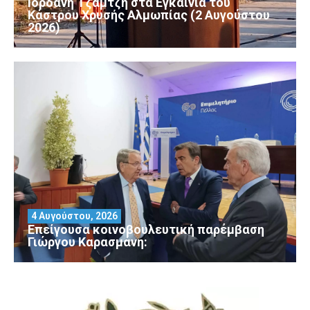
Ιορδάνη Τζαμτζή στα Εγκαίνια του
Κάστρου Χρυσής Αλμωπίας (2 Αυγούστου
2026)
4 Αυγούστου, 2026
Επείγουσα κοινοβουλευτική παρέμβαση
Γιώργου Καρασμάνη: