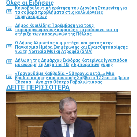
Όλες οι Ειδήσεις
Κοινοβουλευτική ερώτηση του Διονύση Σταμενίτη για
τα σοβαρά προβλήματα στις καλλιέργειες
πυρηνόκαρπων
Δήμος Κυριλίδης:Παρέμβαση για τους
παραμορφωμένους καρπούς στα ροδάκινα και τη
στήριξη των παραγωγών της Πέλλας
Ο Δήμος Αλμωπίας συμμετέχει και φέτος στην
Παγκόσμια Ημέρα Ενημέρωσης και Ευαισθητοποίησης
για τη Νωτιαία Μυϊκή Ατροφία (SMA)
Δήλωση της Δημάρχου Σκύδρας Κατερίνας Ιγνατιάδου
με αφορμή τη λήξη της 10ης Εμποροπανήγυρης
«Τραγουδάμε Καββαδία – 50 χρόνια μετά…» Μια
βραδιά ποίησης και μουσικής Σάββατο 12 Σεπτεμβρίου
Έδεσσα – Ανοιχτό Θέατρο Γαβαλιώτισσας
ΔΕΊΤΕ ΠΕΡΙΣΣΌΤΕΡΑ