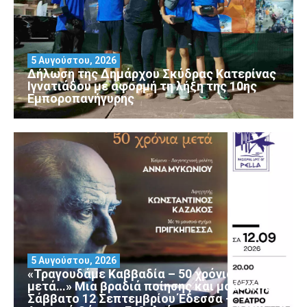
5 Αυγούστου, 2026
Δήλωση της Δημάρχου Σκύδρας Κατερίνας
Ιγνατιάδου με αφορμή τη λήξη της 10ης
Εμποροπανήγυρης
5 Αυγούστου, 2026
«Τραγουδάμε Καββαδία – 50 χρόνια
μετά…» Μια βραδιά ποίησης και μουσικής
Σάββατο 12 Σεπτεμβρίου Έδεσσα –