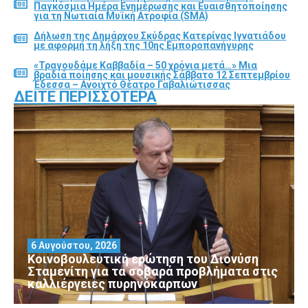
Παγκόσμια Ημέρα Ενημέρωσης και Ευαισθητοποίησης
για τη Νωτιαία Μυϊκή Ατροφία (SMA)
Δήλωση της Δημάρχου Σκύδρας Κατερίνας Ιγνατιάδου
με αφορμή τη λήξη της 10ης Εμποροπανήγυρης
«Τραγουδάμε Καββαδία – 50 χρόνια μετά…» Μια
βραδιά ποίησης και μουσικής Σάββατο 12 Σεπτεμβρίου
Έδεσσα – Ανοιχτό Θέατρο Γαβαλιώτισσας
ΔΕΊΤΕ ΠΕΡΙΣΣΌΤΕΡΑ
6 Αυγούστου, 2026
Κοινοβουλευτική ερώτηση του Διονύση
Σταμενίτη για τα σοβαρά προβλήματα στις
καλλιέργειες πυρηνόκαρπων