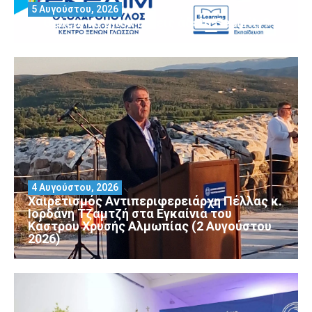
5 Αυγούστου, 2026
Θέλεις να αποκτήσεις άδεια Security?
4 Αυγούστου, 2026
Χαιρετισμός Αντιπεριφερειάρχη Πέλλας κ.
Ιορδάνη Τζαμτζή στα Εγκαίνια του
Κάστρου Χρυσής Αλμωπίας (2 Αυγούστου
2026)