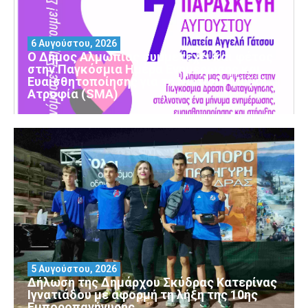
6 Αυγούστου, 2026
Ο Δήμος Αλμωπίας συμμετέχει και φέτος
στην Παγκόσμια Ημέρα Ενημέρωσης και
Ευαισθητοποίησης για τη Νωτιαία Μυϊκή
Ατροφία (SMA)
5 Αυγούστου, 2026
Δήλωση της Δημάρχου Σκύδρας Κατερίνας
Ιγνατιάδου με αφορμή τη λήξη της 10ης
Εμποροπανήγυρης