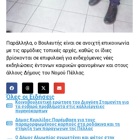
Παράλληλα, ο Βουλευτής είναι σε ανοιχτή επικοινωνία
με τις αρμόδιες τοπικές αρχές, καθώς οι ίδιες
βρίσκονται σε επιφυλακή για ενδεχόμενες νέες
εκδηλώσεις έντονων καιρικών φαινομένων και στους
άλλους Δήμους του Νομού Πέλλας.
Όλες οι Ειδήσεις
Κοινοβουλευτική ερώτηση του Διονύση Σταμενίτη για
τα σοβαρά προβλήματα στις καλλιέργειες
πυρηνόκαρπων
Δήμος Κυριλίδης:Παρέμβαση για τους
παραμορφωμένους καρπούς στα ροδάκινα και τη
στήριξη των παραγωγών της Πέλλας
Ο Δήμος Αλμωπίας συμμετέχει και φέτος στην