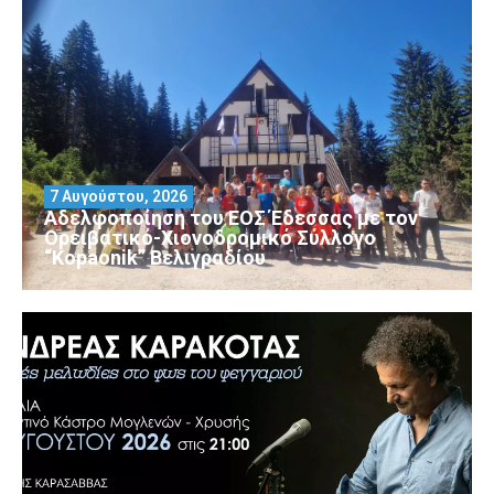
7 Αυγούστου, 2026
Αδελφοποίηση του ΕΟΣ Έδεσσας με τον
Ορειβατικό-Χιονοδρομικό Σύλλογο
“Kopaonik” Βελιγραδίου