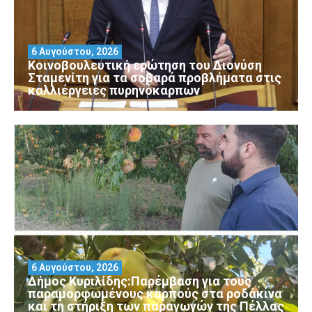
6 Αυγούστου, 2026
Κοινοβουλευτική ερώτηση του Διονύση
Σταμενίτη για τα σοβαρά προβλήματα στις
καλλιέργειες πυρηνόκαρπων
6 Αυγούστου, 2026
Δήμος Κυριλίδης:Παρέμβαση για τους
παραμορφωμένους καρπούς στα ροδάκινα
και τη στήριξη των παραγωγών της Πέλλας