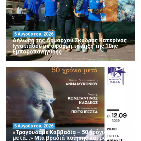
5 Αυγούστου, 2026
Δήλωση της Δημάρχου Σκύδρας Κατερίνας
Ιγνατιάδου με αφορμή τη λήξη της 10ης
Εμποροπανήγυρης
5 Αυγούστου, 2026
«Τραγουδάμε Καββαδία – 50 χρόνια
μετά…» Μια βραδιά ποίησης και μουσικής