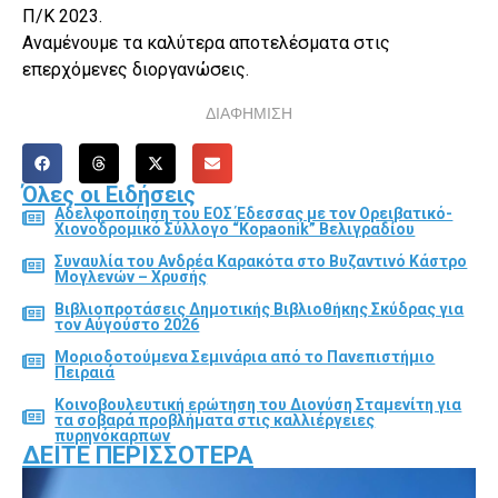
Π/Κ 2023.
Αναμένουμε τα καλύτερα αποτελέσματα στις
επερχόμενες διοργανώσεις.
ΔΙΑΦΗΜΙΣΗ
Όλες οι Ειδήσεις
Αδελφοποίηση του ΕΟΣ Έδεσσας με τον Ορειβατικό-
Χιονοδρομικό Σύλλογο “Kopaonik” Βελιγραδίου
Συναυλία του Ανδρέα Καρακότα στο Βυζαντινό Κάστρο
Μογλενών – Χρυσής
Βιβλιοπροτάσεις Δημοτικής Βιβλιοθήκης Σκύδρας για
τον Αύγούστο 2026
Μοριοδοτούμενα Σεμινάρια από το Πανεπιστήμιο
Πειραιά
Κοινοβουλευτική ερώτηση του Διονύση Σταμενίτη για
τα σοβαρά προβλήματα στις καλλιέργειες
πυρηνόκαρπων
ΔΕΊΤΕ ΠΕΡΙΣΣΌΤΕΡΑ