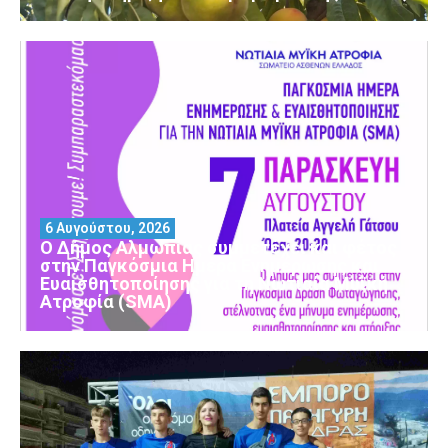
6 Αυγούστου, 2026
Ο Δήμος Αλμωπίας συμμετέχει και φέτος
στην Παγκόσμια Ημέρα Ενημέρωσης και
Ευαισθητοποίησης για τη Νωτιαία Μυϊκή
Ατροφία (SMA)