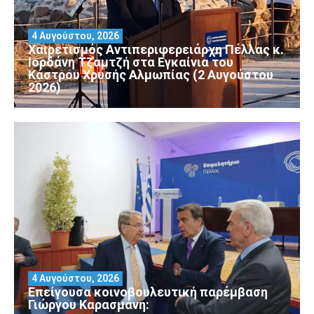
4 Αυγούστου, 2026
Χαιρετισμός Αντιπεριφερειάρχη Πέλλας κ.
Ιορδάνη Τζαμτζή στα Εγκαίνια του
Κάστρου Χρυσής Αλμωπίας (2 Αυγούστου
2026)
4 Αυγούστου, 2026
Επείγουσα κοινοβουλευτική παρέμβαση
Γιώργου Καρασμάνη: