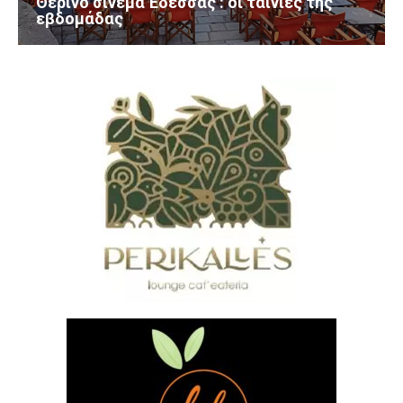
Θερινό σινεμά Έδεσσας : οι ταινίες της
εβδομάδας