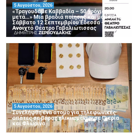
5 Αυγούστου, 2026
«Τραγουδάμε Καββαδία – 50 χρόνια
μετά…» Μια βραδιά ποίησης και μουσικής
Σάββατο 12 Σεπτεμβρίου Έδεσσα –
Ανοιχτό Θέατρο Γαβαλιώτισσας
5 Αυγούστου, 2026
Συνελήφθη ένα άτομο για τηλεφωνικές
απάτες σε βάρος ηλικιωμένων σε Πιερία
και Φλώρινα