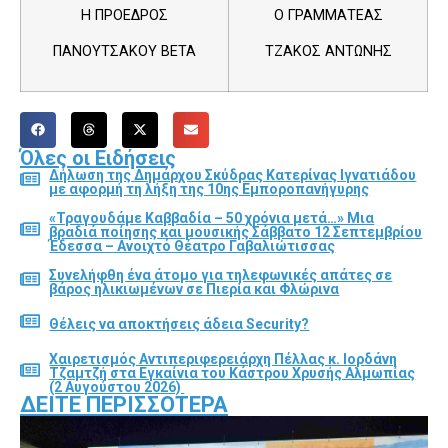
Η ΠΡΟΕΔΡΟΣ
Ο ΓΡΑΜΜΑΤΕΑΣ
ΠΑΝΟΥΤΣΑΚΟΥ ΒΕΤΑ
ΤΖΑΚΟΣ ΑΝΤΩΝΗΣ
Όλες οι Ειδήσεις
Δήλωση της Δημάρχου Σκύδρας Κατερίνας Ιγνατιάδου
με αφορμή τη λήξη της 10ης Εμποροπανήγυρης
«Τραγουδάμε Καββαδία – 50 χρόνια μετά…» Μια
βραδιά ποίησης και μουσικής Σάββατο 12 Σεπτεμβρίου
Έδεσσα – Ανοιχτό Θέατρο Γαβαλιώτισσας
Συνελήφθη ένα άτομο για τηλεφωνικές απάτες σε
βάρος ηλικιωμένων σε Πιερία και Φλώρινα
Θέλεις να αποκτήσεις άδεια Security?
Χαιρετισμός Αντιπεριφερειάρχη Πέλλας κ. Ιορδάνη
Τζαμτζή στα Εγκαίνια του Κάστρου Χρυσής Αλμωπίας
(2 Αυγούστου 2026)
ΔΕΊΤΕ ΠΕΡΙΣΣΌΤΕΡΑ