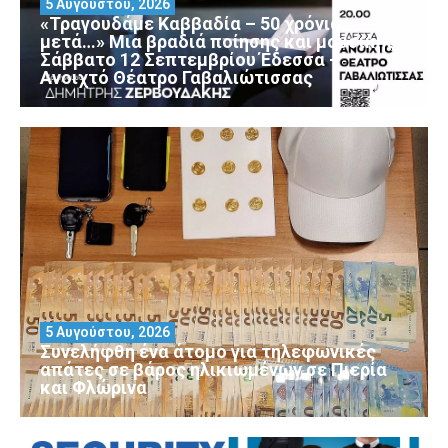
5 Αυγούστου, 2026
«Τραγουδάμε Καββαδία – 50 χρόνια
μετά…» Μια βραδιά ποίησης και μουσικής
Σάββατο 12 Σεπτεμβρίου Έδεσσα –
Ανοιχτό Θέατρο Γαβαλιώτισσας
5 Αυγούστου, 2026
Συνελήφθη ένα άτομο για τηλεφωνικές
απάτες σε βάρος ηλικιωμένων σε Πιερία
και Φλώρινα