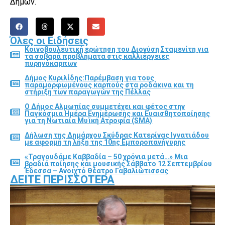
Δήμων.
Όλες οι Ειδήσεις
Κοινοβουλευτική ερώτηση του Διονύση Σταμενίτη για
τα σοβαρά προβλήματα στις καλλιέργειες
πυρηνόκαρπων
Δήμος Κυριλίδης:Παρέμβαση για τους
παραμορφωμένους καρπούς στα ροδάκινα και τη
στήριξη των παραγωγών της Πέλλας
Ο Δήμος Αλμωπίας συμμετέχει και φέτος στην
Παγκόσμια Ημέρα Ενημέρωσης και Ευαισθητοποίησης
για τη Νωτιαία Μυϊκή Ατροφία (SMA)
Δήλωση της Δημάρχου Σκύδρας Κατερίνας Ιγνατιάδου
με αφορμή τη λήξη της 10ης Εμποροπανήγυρης
«Τραγουδάμε Καββαδία – 50 χρόνια μετά…» Μια
βραδιά ποίησης και μουσικής Σάββατο 12 Σεπτεμβρίου
Έδεσσα – Ανοιχτό Θέατρο Γαβαλιώτισσας
ΔΕΊΤΕ ΠΕΡΙΣΣΌΤΕΡΑ