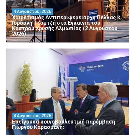
4 Αυγούστου, 2026
Χαιρετισμός Αντιπεριφερειάρχη Πέλλας κ.
Ιορδάνη Τζαμτζή στα Εγκαίνια του
Κάστρου Χρυσής Αλμωπίας (2 Αυγούστου
2026)
4 Αυγούστου, 2026
Επείγουσα κοινοβουλευτική παρέμβαση
Γιώργου Καρασμάνη: