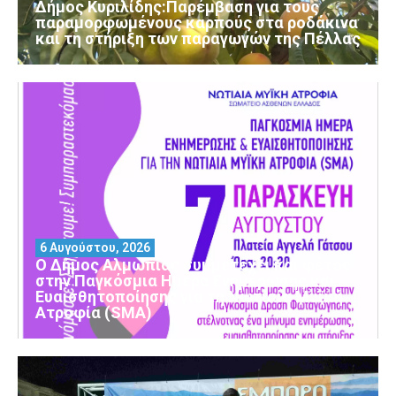
Δήμος Κυριλίδης:Παρέμβαση για τους
παραμορφωμένους καρπούς στα ροδάκινα
και τη στήριξη των παραγωγών της Πέλλας
6 Αυγούστου, 2026
Ο Δήμος Αλμωπίας συμμετέχει και φέτος
στην Παγκόσμια Ημέρα Ενημέρωσης και
Ευαισθητοποίησης για τη Νωτιαία Μυϊκή
Ατροφία (SMA)