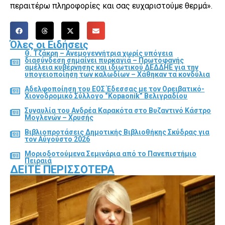
περαιτέρω πληροφορίες και σας ευχαριστούμε θερμά».
Όλες οι Ειδήσεις
Θ. Τζάκρη – Ανεμογεννήτρια χωρίς υπόγεια
διασύνδεση σημαίνει πυρκαγιά – Πρωτοφανής
αμέλεια κυβέρνησης και ιδιωτικού ΔΕΔΔΗΕ για την
υπογειοποίηση των καλωδίων – Χάθηκαν τα κονδύλια
Αδελφοποίηση του ΕΟΣ Έδεσσας με τον Ορειβατικό-
Χιονοδρομικό Σύλλογο “Kopaonik” Βελιγραδίου
Συναυλία του Ανδρέα Καρακότα στο Βυζαντινό Κάστρο
Μογλενών – Χρυσής
Βιβλιοπροτάσεις Δημοτικής Βιβλιοθήκης Σκύδρας για
τον Αύγούστο 2026
Μοριοδοτούμενα Σεμινάρια από το Πανεπιστήμιο
Πειραιά
ΔΕΊΤΕ ΠΕΡΙΣΣΌΤΕΡΑ