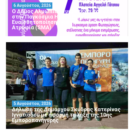
6 Αυγούστου, 2026
Ο Δήμος Αλμωπίας συμμετέχει και φέτος
στην Παγκόσμια Ημέρα Ενημέρωσης και
Ευαισθητοποίησης για τη Νωτιαία Μυϊκή
Ατροφία (SMA)
5 Αυγούστου, 2026
Δήλωση της Δημάρχου Σκύδρας Κατερίνας
Ιγνατιάδου με αφορμή τη λήξη της 10ης
Εμποροπανήγυρης