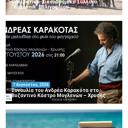
Ορειβατικό-Χιονοδρομικό Σύλλογο
“Kopaonik” Βελιγραδίου
7 Αυγούστου, 2026
Συναυλία του Ανδρέα Καρακότα στο
Βυζαντινό Κάστρο Μογλενών – Χρυσής