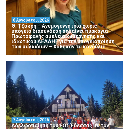
8 Αυγούστου, 2026
Θ. Τζάκρη – Ανεμογεννήτρια χωρίς
υπόγεια διασύνδεση σημαίνει πυρκαγιά –
Πρωτοφανής αμέλεια κυβέρνησης και
ιδιωτικού ΔΕΔΔΗΕ για την υπογειοποίηση
των καλωδίων – Χάθηκαν τα κονδύλια
7 Αυγούστου, 2026
Αδελφοποίηση του ΕΟΣ Έδεσσας με τον