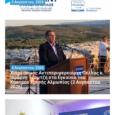
5 Αυγούστου, 2026
Θέλεις να αποκτήσεις άδεια Security?
4 Αυγούστου, 2026
Χαιρετισμός Αντιπεριφερειάρχη Πέλλας κ.
Ιορδάνη Τζαμτζή στα Εγκαίνια του
Κάστρου Χρυσής Αλμωπίας (2 Αυγούστου
2026)