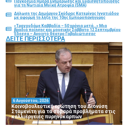
Παγκόσμια Ημέρα Ενημέρωσης και Ευαισθητοποίησης
για τη Νωτιαία Μυϊκή Ατροφία (SMA)
Δήλωση της Δημάρχου Σκύδρας Κατερίνας Ιγνατιάδου
με αφορμή τη λήξη της 10ης Εμποροπανήγυρης
«Τραγουδάμε Καββαδία – 50 χρόνια μετά…» Μια
βραδιά ποίησης και μουσικής Σάββατο 12 Σεπτεμβρίου
Έδεσσα – Ανοιχτό Θέατρο Γαβαλιώτισσας
ΔΕΊΤΕ ΠΕΡΙΣΣΌΤΕΡΑ
6 Αυγούστου, 2026
Κοινοβουλευτική ερώτηση του Διονύση
Σταμενίτη για τα σοβαρά προβλήματα στις
καλλιέργειες πυρηνόκαρπων