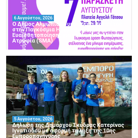
6 Αυγούστου, 2026
Ο Δήμος Αλμωπίας συμμετέχει και φέτος
στην Παγκόσμια Ημέρα Ενημέρωσης και
Ευαισθητοποίησης για τη Νωτιαία Μυϊκή
Ατροφία (SMA)
5 Αυγούστου, 2026
Δήλωση της Δημάρχου Σκύδρας Κατερίνας
Ιγνατιάδου με αφορμή τη λήξη της 10ης
Εμποροπανήγυρης