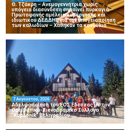
Θ. Τζάκρη – Ανεμογεννήτρια χωρίς
υπόγεια διασύνδεση σημαίνει πυρκαγιά –
Πρωτοφανής αμέλεια κυβέρνησης και
ιδιωτικού ΔΕΔΔΗΕ για την υπογειοποίηση
των καλωδίων – Χάθηκαν τα κονδύλια
7 Αυγούστου, 2026
Αδελφοποίηση του ΕΟΣ Έδεσσας με τον
Ορειβατικό-Χιονοδρομικό Σύλλογο
“Kopaonik” Βελιγραδίου