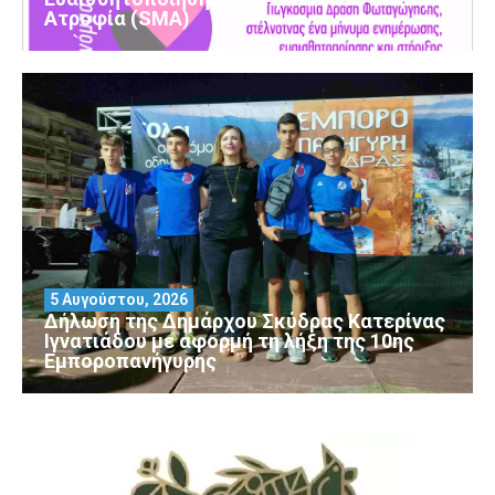
Ατροφία (SMA)
5 Αυγούστου, 2026
Δήλωση της Δημάρχου Σκύδρας Κατερίνας
Ιγνατιάδου με αφορμή τη λήξη της 10ης
Εμποροπανήγυρης