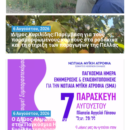
6 Αυγούστου, 2026
Δήμος Κυριλίδης:Παρέμβαση για τους
παραμορφωμένους καρπούς στα ροδάκινα
και τη στήριξη των παραγωγών της Πέλλας
6 Αυγούστου, 2026
Ο Δήμος Αλμωπίας συμμετέχει και φέτος
στην Παγκόσμια Ημέρα Ενημέρωσης και
Ευαισθητοποίησης για τη Νωτιαία Μυϊκή