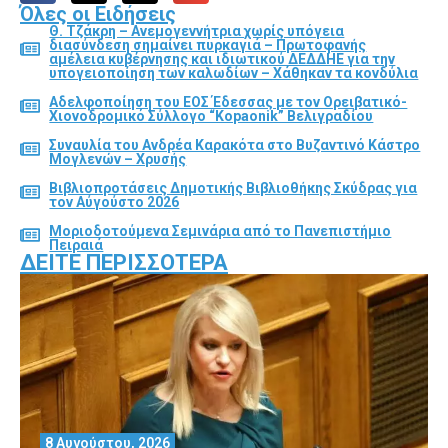
Όλες οι Ειδήσεις
Θ. Τζάκρη – Ανεμογεννήτρια χωρίς υπόγεια
διασύνδεση σημαίνει πυρκαγιά – Πρωτοφανής
αμέλεια κυβέρνησης και ιδιωτικού ΔΕΔΔΗΕ για την
υπογειοποίηση των καλωδίων – Χάθηκαν τα κονδύλια
Αδελφοποίηση του ΕΟΣ Έδεσσας με τον Ορειβατικό-
Χιονοδρομικό Σύλλογο “Kopaonik” Βελιγραδίου
Συναυλία του Ανδρέα Καρακότα στο Βυζαντινό Κάστρο
Μογλενών – Χρυσής
Βιβλιοπροτάσεις Δημοτικής Βιβλιοθήκης Σκύδρας για
τον Αύγούστο 2026
Μοριοδοτούμενα Σεμινάρια από το Πανεπιστήμιο
Πειραιά
ΔΕΊΤΕ ΠΕΡΙΣΣΌΤΕΡΑ
8 Αυγούστου, 2026