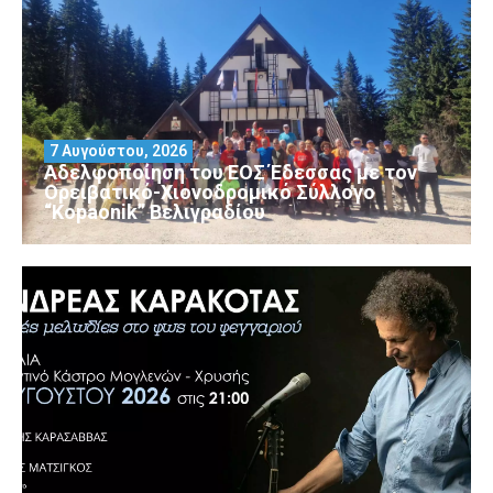
7 Αυγούστου, 2026
Αδελφοποίηση του ΕΟΣ Έδεσσας με τον
Ορειβατικό-Χιονοδρομικό Σύλλογο
“Kopaonik” Βελιγραδίου