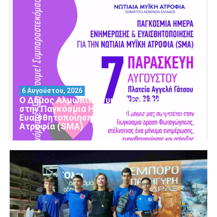
6 Αυγούστου, 2026
Ο Δήμος Αλμωπίας συμμετέχει και φέτος
στην Παγκόσμια Ημέρα Ενημέρωσης και
Ευαισθητοποίησης για τη Νωτιαία Μυϊκή
Ατροφία (SMA)