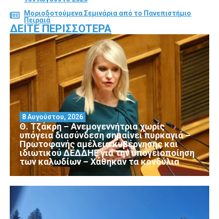
Μοριοδοτούμενα Σεμινάρια από το Πανεπιστήμιο
Πειραιά
ΔΕΊΤΕ ΠΕΡΙΣΣΌΤΕΡΑ
8 Αυγούστου, 2026
Θ. Τζάκρη – Ανεμογεννήτρια χωρίς
υπόγεια διασύνδεση σημαίνει πυρκαγιά –
Πρωτοφανής αμέλεια κυβέρνησης και
ιδιωτικού ΔΕΔΔΗΕ για την υπογειοποίηση
των καλωδίων – Χάθηκαν τα κονδύλια