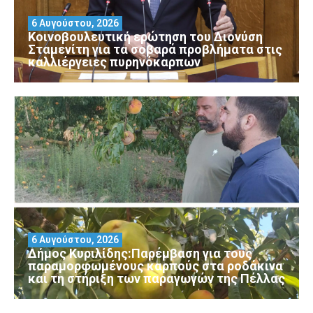
6 Αυγούστου, 2026
Κοινοβουλευτική ερώτηση του Διονύση
Σταμενίτη για τα σοβαρά προβλήματα στις
καλλιέργειες πυρηνόκαρπων
6 Αυγούστου, 2026
Δήμος Κυριλίδης:Παρέμβαση για τους
παραμορφωμένους καρπούς στα ροδάκινα
και τη στήριξη των παραγωγών της Πέλλας