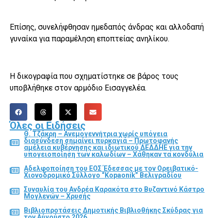
Επίσης, συνελήφθησαν ημεδαπός άνδρας και αλλοδαπή
γυναίκα για παραμέληση εποπτείας ανηλίκου.
Η δικογραφία που σχηματίστηκε σε βάρος τους
υποβλήθηκε στον αρμόδιο Εισαγγελέα.
Όλες οι Ειδήσεις
Θ. Τζάκρη – Ανεμογεννήτρια χωρίς υπόγεια
διασύνδεση σημαίνει πυρκαγιά – Πρωτοφανής
αμέλεια κυβέρνησης και ιδιωτικού ΔΕΔΔΗΕ για την
υπογειοποίηση των καλωδίων – Χάθηκαν τα κονδύλια
Αδελφοποίηση του ΕΟΣ Έδεσσας με τον Ορειβατικό-
Χιονοδρομικό Σύλλογο “Kopaonik” Βελιγραδίου
Συναυλία του Ανδρέα Καρακότα στο Βυζαντινό Κάστρο
Μογλενών – Χρυσής
Βιβλιοπροτάσεις Δημοτικής Βιβλιοθήκης Σκύδρας για
τον Αύγούστο 2026