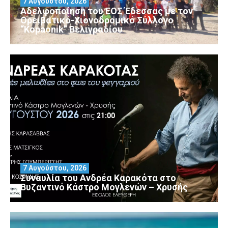
7 Αυγούστου, 2026
Αδελφοποίηση του ΕΟΣ Έδεσσας με τον
Ορειβατικό-Χιονοδρομικό Σύλλογο
“Kopaonik” Βελιγραδίου
7 Αυγούστου, 2026
Συναυλία του Ανδρέα Καρακότα στο
Βυζαντινό Κάστρο Μογλενών – Χρυσής