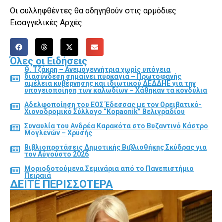
Οι συλληφθέντες θα οδηγηθούν στις αρμόδιες
Εισαγγελικές Αρχές.
Όλες οι Ειδήσεις
Θ. Τζάκρη – Ανεμογεννήτρια χωρίς υπόγεια
διασύνδεση σημαίνει πυρκαγιά – Πρωτοφανής
αμέλεια κυβέρνησης και ιδιωτικού ΔΕΔΔΗΕ για την
υπογειοποίηση των καλωδίων – Χάθηκαν τα κονδύλια
Αδελφοποίηση του ΕΟΣ Έδεσσας με τον Ορειβατικό-
Χιονοδρομικό Σύλλογο “Kopaonik” Βελιγραδίου
Συναυλία του Ανδρέα Καρακότα στο Βυζαντινό Κάστρο
Μογλενών – Χρυσής
Βιβλιοπροτάσεις Δημοτικής Βιβλιοθήκης Σκύδρας για
τον Αύγούστο 2026
Μοριοδοτούμενα Σεμινάρια από το Πανεπιστήμιο
Πειραιά
ΔΕΊΤΕ ΠΕΡΙΣΣΌΤΕΡΑ