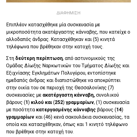
ΔΙΑΦΗΜΙΣΗ
Επιπλέον κατασχέθηκε μία συσκευασία με
μικροποσότητα ακατέργαστης κάνναβης, που κατείχε ο
αλλοδαπός άνδρας. Κατασχέθηκαν και (5) κινητά
τηλέφωνα που βρέθηκαν στην κατοχή τους.
Στη
δεύτερη περίπτωση
, από αστυνομικούς της
Ομάδας Δίωξης Ναρκωτικών του Τμήματος Δίωξης και
Εξιχνίασης Εγκλημάτων Πολυγύρου, εντοπίστηκε
ημεδαπός άνδρας και διαπιστώθηκε να αποκρύπτει
στην οικία του σε περιοχή της Θεσσαλονίκης (7)
συσκευασίες με
ακατέργαστη
κάνναβη,
συνολικού
βάρους (
1
)
κιλού και
(
252
)
γραμμαρίων
, (1) συσκευασία
με ποσότητα
κατεργασμένης
κάνναβης
βάρους (
14
)
γραμμαρίων
και (46) κενά σακουλάκια συσκευασίας, τα
οποία και κατασχέθηκαν, όπως και 1 κινητό τηλέφωνο
που βρέθηκε στην κατοχή του.