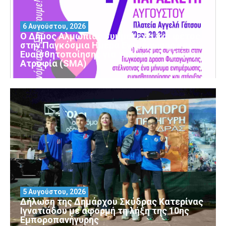
6 Αυγούστου, 2026
Ο Δήμος Αλμωπίας συμμετέχει και φέτος
στην Παγκόσμια Ημέρα Ενημέρωσης και
Ευαισθητοποίησης για τη Νωτιαία Μυϊκή
Ατροφία (SMA)
5 Αυγούστου, 2026
Δήλωση της Δημάρχου Σκύδρας Κατερίνας
Ιγνατιάδου με αφορμή τη λήξη της 10ης
Εμποροπανήγυρης