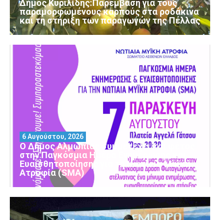
Δήμος Κυριλίδης:Παρέμβαση για τους
παραμορφωμένους καρπούς στα ροδάκινα
και τη στήριξη των παραγωγών της Πέλλας
6 Αυγούστου, 2026
Ο Δήμος Αλμωπίας συμμετέχει και φέτος
στην Παγκόσμια Ημέρα Ενημέρωσης και
Ευαισθητοποίησης για τη Νωτιαία Μυϊκή
Ατροφία (SMA)