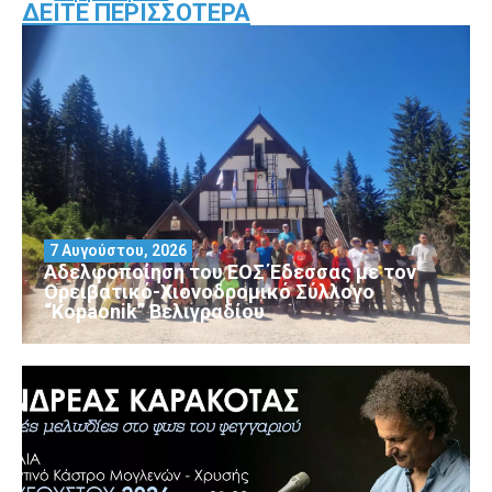
ΔΕΊΤΕ ΠΕΡΙΣΣΌΤΕΡΑ
7 Αυγούστου, 2026
Αδελφοποίηση του ΕΟΣ Έδεσσας με τον
Ορειβατικό-Χιονοδρομικό Σύλλογο
“Kopaonik” Βελιγραδίου