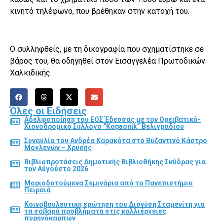
κινητό τηλέφωνο, που βρέθηκαν στην κατοχή του.
Ο συλληφθείς, με τη δικογραφία που σχηματίστηκε σε
βάρος του, θα οδηγηθεί στον Εισαγγελέα Πρωτοδικών
Χαλκιδικής.
Όλες οι Ειδήσεις
Αδελφοποίηση του ΕΟΣ Έδεσσας με τον Ορειβατικό-
Χιονοδρομικό Σύλλογο “Kopaonik” Βελιγραδίου
Συναυλία του Ανδρέα Καρακότα στο Βυζαντινό Κάστρο
Μογλενών – Χρυσής
Βιβλιοπροτάσεις Δημοτικής Βιβλιοθήκης Σκύδρας για
τον Αύγούστο 2026
Μοριοδοτούμενα Σεμινάρια από το Πανεπιστήμιο
Πειραιά
Κοινοβουλευτική ερώτηση του Διονύση Σταμενίτη για
τα σοβαρά προβλήματα στις καλλιέργειες
πυρηνόκαρπων