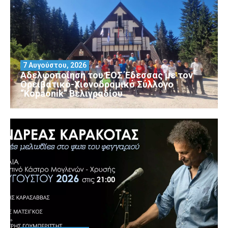
7 Αυγούστου, 2026
Αδελφοποίηση του ΕΟΣ Έδεσσας με τον
Ορειβατικό-Χιονοδρομικό Σύλλογο
“Kopaonik” Βελιγραδίου