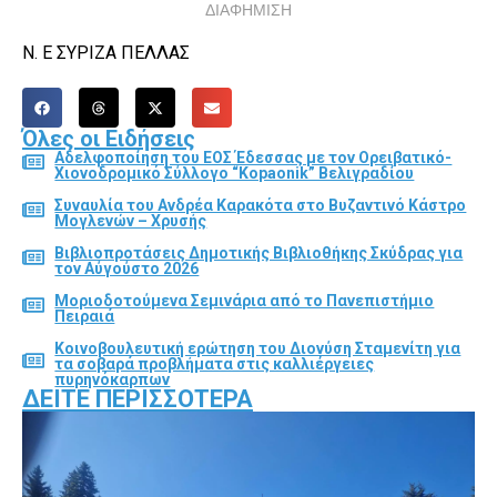
ΔΙΑΦΗΜΙΣΗ
Ν. Ε ΣΥΡΙΖΑ ΠΕΛΛΑΣ
Όλες οι Ειδήσεις
Αδελφοποίηση του ΕΟΣ Έδεσσας με τον Ορειβατικό-
Χιονοδρομικό Σύλλογο “Kopaonik” Βελιγραδίου
Συναυλία του Ανδρέα Καρακότα στο Βυζαντινό Κάστρο
Μογλενών – Χρυσής
Βιβλιοπροτάσεις Δημοτικής Βιβλιοθήκης Σκύδρας για
τον Αύγούστο 2026
Μοριοδοτούμενα Σεμινάρια από το Πανεπιστήμιο
Πειραιά
Κοινοβουλευτική ερώτηση του Διονύση Σταμενίτη για
τα σοβαρά προβλήματα στις καλλιέργειες
πυρηνόκαρπων
ΔΕΊΤΕ ΠΕΡΙΣΣΌΤΕΡΑ