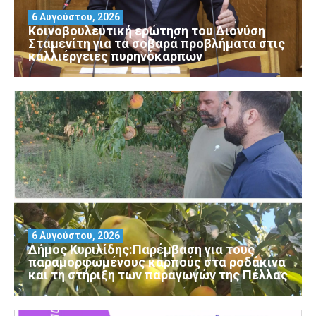
6 Αυγούστου, 2026
Κοινοβουλευτική ερώτηση του Διονύση
Σταμενίτη για τα σοβαρά προβλήματα στις
καλλιέργειες πυρηνόκαρπων
6 Αυγούστου, 2026
Δήμος Κυριλίδης:Παρέμβαση για τους
παραμορφωμένους καρπούς στα ροδάκινα
και τη στήριξη των παραγωγών της Πέλλας