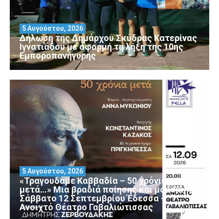
5 Αυγούστου, 2026
Δήλωση της Δημάρχου Σκύδρας Κατερίνας
Ιγνατιάδου με αφορμή τη λήξη της 10ης
Εμποροπανήγυρης
5 Αυγούστου, 2026
«Τραγουδάμε Καββαδία – 50 χρόνια
μετά…» Μια βραδιά ποίησης και μουσικής
Σάββατο 12 Σεπτεμβρίου Έδεσσα –
Ανοιχτό Θέατρο Γαβαλιώτισσας