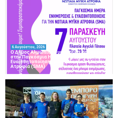
6 Αυγούστου, 2026
Ο Δήμος Αλμωπίας συμμετέχει και φέτος
στην Παγκόσμια Ημέρα Ενημέρωσης και
Ευαισθητοποίησης για τη Νωτιαία Μυϊκή
Ατροφία (SMA)