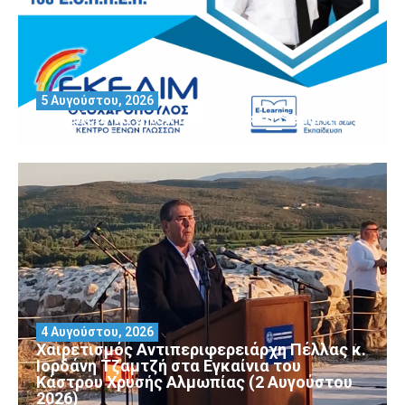
5 Αυγούστου, 2026
Θέλεις να αποκτήσεις άδεια Security?
4 Αυγούστου, 2026
Χαιρετισμός Αντιπεριφερειάρχη Πέλλας κ.
Ιορδάνη Τζαμτζή στα Εγκαίνια του
Κάστρου Χρυσής Αλμωπίας (2 Αυγούστου
2026)