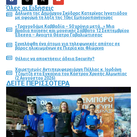
Όλες οι Ειδήσεις
Δήλωση της Δημάρχου Σκύδρας Κατερίνας Ιγνατιάδου
με αφορμή τη λήξη της 10ης Εμποροπανήγυρης
«Τραγουδάμε Καββαδία – 50 χρόνια μετά…» Μια
βραδιά ποίησης και μουσικής Σάββατο 12 Σεπτεμβρίου
Έδεσσα – Ανοιχτό Θέατρο Γαβαλιώτισσας
Συνελήφθη ένα άτομο για τηλεφωνικές απάτες σε
βάρος ηλικιωμένων σε Πιερία και Φλώρινα
Θέλεις να αποκτήσεις άδεια Security?
Χαιρετισμός Αντιπεριφερειάρχη Πέλλας κ. Ιορδάνη
Τζαμτζή στα Εγκαίνια του Κάστρου Χρυσής Αλμωπίας
(2 Αυγούστου 2026)
ΔΕΊΤΕ ΠΕΡΙΣΣΌΤΕΡΑ