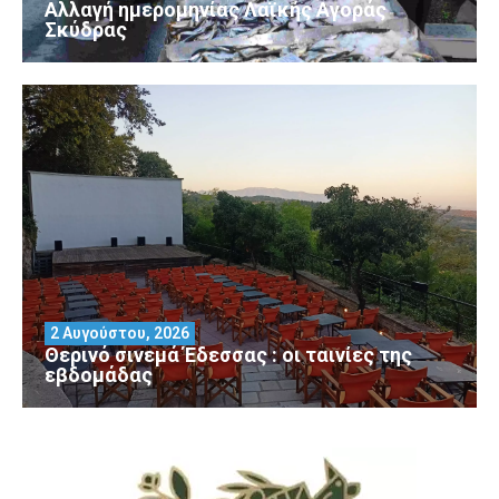
Αλλαγή ημερομηνίας Λαϊκής Αγοράς
Σκύδρας
2 Αυγούστου, 2026
Θερινό σινεμά Έδεσσας : οι ταινίες της
εβδομάδας