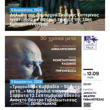
5 Αυγούστου, 2026
Δήλωση της Δημάρχου Σκύδρας Κατερίνας
Ιγνατιάδου με αφορμή τη λήξη της 10ης
Εμποροπανήγυρης
5 Αυγούστου, 2026
«Τραγουδάμε Καββαδία – 50 χρόνια
μετά…» Μια βραδιά ποίησης και μουσικής
Σάββατο 12 Σεπτεμβρίου Έδεσσα –
Ανοιχτό Θέατρο Γαβαλιώτισσας