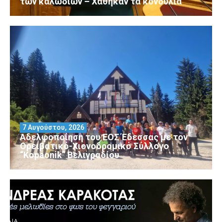
των καλωδίων – Χάθηκαν τα κονδύλια
7 Αυγούστου, 2026
Αδελφοποίηση του ΕΟΣ Έδεσσας με τον
Ορειβατικό-Χιονοδρομικό Σύλλογο
“Kopaonik” Βελιγραδίου