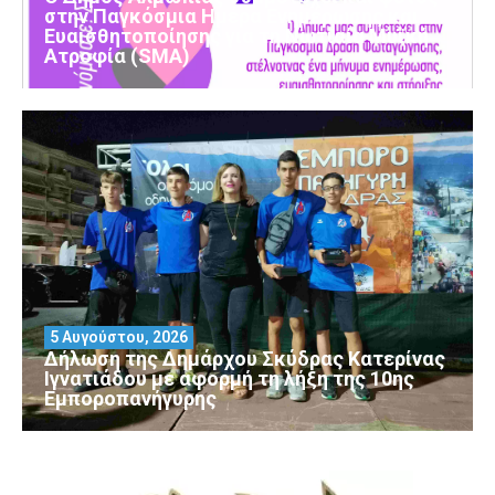
στην Παγκόσμια Ημέρα Ενημέρωσης και
Ευαισθητοποίησης για τη Νωτιαία Μυϊκή
Ατροφία (SMA)
5 Αυγούστου, 2026
Δήλωση της Δημάρχου Σκύδρας Κατερίνας
Ιγνατιάδου με αφορμή τη λήξη της 10ης
Εμποροπανήγυρης