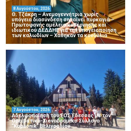
8 Αυγούστου, 2026
Θ. Τζάκρη – Ανεμογεννήτρια χωρίς
υπόγεια διασύνδεση σημαίνει πυρκαγιά –
Πρωτοφανής αμέλεια κυβέρνησης και
ιδιωτικού ΔΕΔΔΗΕ για την υπογειοποίηση
των καλωδίων – Χάθηκαν τα κονδύλια
7 Αυγούστου, 2026
Αδελφοποίηση του ΕΟΣ Έδεσσας με τον
Ορειβατικό-Χιονοδρομικό Σύλλογο
“Kopaonik” Βελιγραδίου