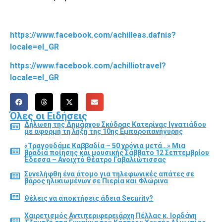
https://www.facebook.com/achilleas.dafnis?
locale=el_GR
https://www.facebook.com/achilliotravel?
locale=el_GR
Όλες οι Ειδήσεις
Δήλωση της Δημάρχου Σκύδρας Κατερίνας Ιγνατιάδου
με αφορμή τη λήξη της 10ης Εμποροπανήγυρης
«Τραγουδάμε Καββαδία – 50 χρόνια μετά…» Μια
βραδιά ποίησης και μουσικής Σάββατο 12 Σεπτεμβρίου
Έδεσσα – Ανοιχτό Θέατρο Γαβαλιώτισσας
Συνελήφθη ένα άτομο για τηλεφωνικές απάτες σε
βάρος ηλικιωμένων σε Πιερία και Φλώρινα
Θέλεις να αποκτήσεις άδεια Security?
Χαιρετισμός Αντιπεριφερειάρχη Πέλλας κ. Ιορδάνη