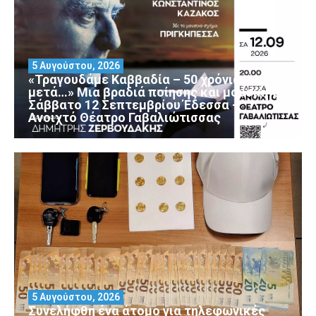
5 Αυγούστου, 2026
«Τραγουδάμε Καββαδία – 50 χρόνια
μετά…» Μια βραδιά ποίησης και μουσικής
Σάββατο 12 Σεπτεμβρίου Έδεσσα –
Ανοιχτό Θέατρο Γαβαλιώτισσας
5 Αυγούστου, 2026
Συνελήφθη ένα άτομο για τηλεφωνικές