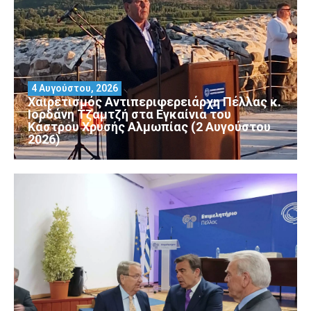
4 Αυγούστου, 2026
Χαιρετισμός Αντιπεριφερειάρχη Πέλλας κ.
Ιορδάνη Τζαμτζή στα Εγκαίνια του
Κάστρου Χρυσής Αλμωπίας (2 Αυγούστου
2026)