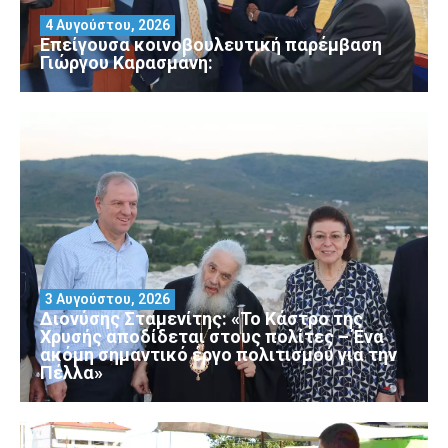
4 Αυγούστου, 2026
Επείγουσα κοινοβουλευτική παρέμβαση
Γιώργου Καρασμάνη:
3 Αυγούστου, 2026
Διονύσης Σταμενίτης: «Το Κάστρο της
Χρυσής αποδίδεται στους πολίτες – Ένα
ακόμη σημαντικό έργο πολιτισμού για την
Πέλλα»