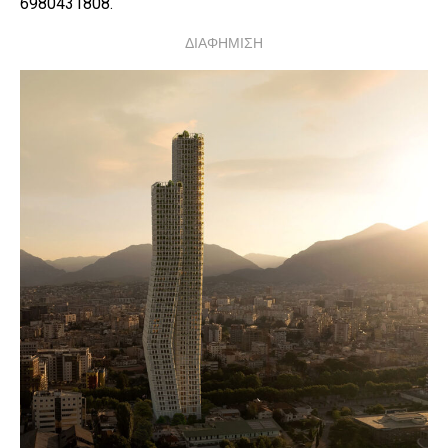
6980431808.
ΔΙΑΦΗΜΙΣΗ