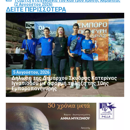
Τζαμτζή στα Εγκαίνια του Κάστρου Χρυσής Αλμωπίας
(2 Αυγούστου 2026)
ΔΕΊΤΕ ΠΕΡΙΣΣΌΤΕΡΑ
5 Αυγούστου, 2026
Δήλωση της Δημάρχου Σκύδρας Κατερίνας
Ιγνατιάδου με αφορμή τη λήξη της 10ης
Εμποροπανήγυρης