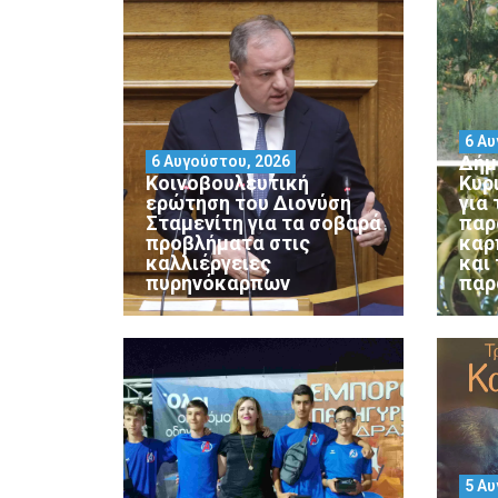
6 Αυ
Δήμ
6 Αυγούστου, 2026
Κοινοβουλευτική
Κυρ
ερώτηση του Διονύση
για
Σταμενίτη για τα σοβαρά
παρ
προβλήματα στις
καρ
καλλιέργειες
και
πυρηνόκαρπων
παρ
5 Αυ