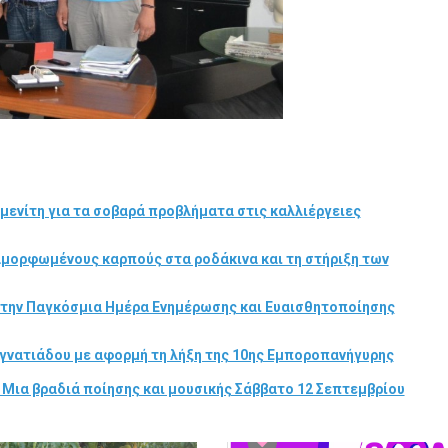
μενίτη για τα σοβαρά προβλήματα στις καλλιέργειες
αμορφωμένους καρπούς στα ροδάκινα και τη στήριξη των
στην Παγκόσμια Ημέρα Ενημέρωσης και Ευαισθητοποίησης
γνατιάδου με αφορμή τη λήξη της 10ης Εμποροπανήγυρης
 Μια βραδιά ποίησης και μουσικής Σάββατο 12 Σεπτεμβρίου