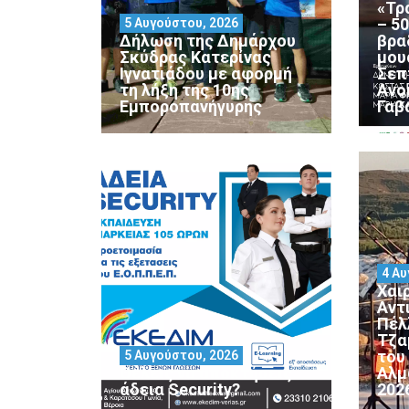
«Τρ
– 5
5 Αυγούστου, 2026
Δήλωση της Δημάρχου
βρα
Σκύδρας Κατερίνας
μου
Ιγνατιάδου με αφορμή
Σεπ
τη λήξη της 10ης
Ανο
Εμποροπανήγυρης
Γαβ
4 Αυ
Χαι
Αντ
Πέλ
Τζα
του
5 Αυγούστου, 2026
Θέλεις να αποκτήσεις
Αλμ
άδεια Security?
202