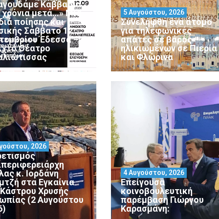
αγουδάμε Καββαδία
0 χρόνια μετά…» Μια
5 Αυγούστου, 2026
διά ποίησης και
Συνελήφθη ένα άτομο
σικής Σάββατο 12
για τηλεφωνικές
τεμβρίου Έδεσσα –
απάτες σε βάρος
ιχτό Θέατρο
ηλικιωμένων σε Πιερία
αλιώτισσας
και Φλώρινα
γούστου, 2026
ρετισμός
ιπεριφερειάρχη
λας κ. Ιορδάνη
4 Αυγούστου, 2026
μτζή στα Εγκαίνια
Επείγουσα
 Κάστρου Χρυσής
κοινοβουλευτική
ωπίας (2 Αυγούστου
παρέμβαση Γιώργου
6)
Καρασμάνη: