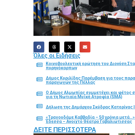
Όλες οι Ειδήσεις
Κοινοβουλευτική ερώτηση του Διονύση Στα
πυρηνόκαρπων
Δήμος Κυριλίδης:Παρέμβαση για τους παρ
παραγωγών της Πέλλας
Ο Δήμος Αλμωπίας συμμετέχει και φέτος 
για τη Νωτιαία Μυϊκή Ατροφία (SMA)
Δήλωση της Δημάρχου Σκύδρας Κατερίνας Ι
«Τραγουδάμε Καββαδία – 50 χρόνια μετά…»
Έδεσσα – Ανοιχτό Θέατρο Γαβαλιώτισσας
ΔΕΊΤΕ ΠΕΡΙΣΣΌΤΕΡΑ