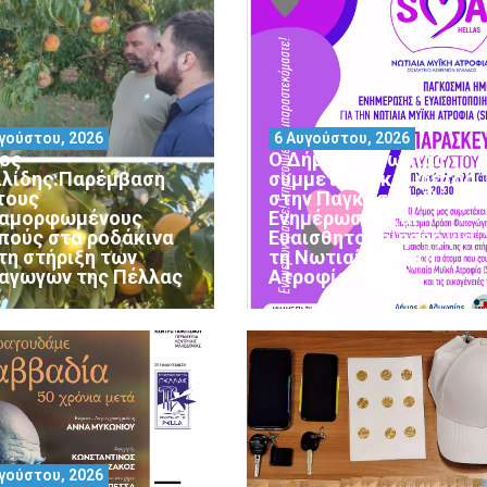
γούστου, 2026
6 Αυγούστου, 2026
ος
Ο Δήμος Αλμωπίας
ιλίδης:Παρέμβαση
συμμετέχει και φέτος
 τους
στην Παγκόσμια Ημέρα
αμορφωμένους
Ενημέρωσης και
πούς στα ροδάκινα
Ευαισθητοποίησης για
 τη στήριξη των
τη Νωτιαία Μυϊκή
αγωγών της Πέλλας
Ατροφία (SMA)
γούστου, 2026