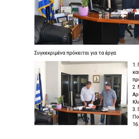
Συγκεκριμένα πρόκειται για τα έργα:
1.
κα
πρ
2.
Αρ
Κλ
3.
Πο
16