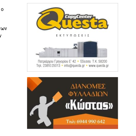
 ο
των
ν