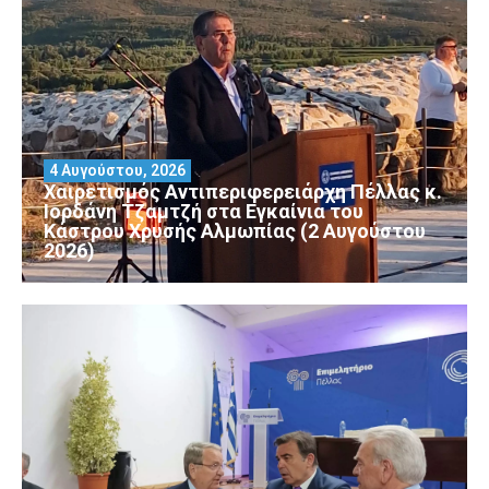
4 Αυγούστου, 2026
Χαιρετισμός Αντιπεριφερειάρχη Πέλλας κ.
Ιορδάνη Τζαμτζή στα Εγκαίνια του
Κάστρου Χρυσής Αλμωπίας (2 Αυγούστου
2026)