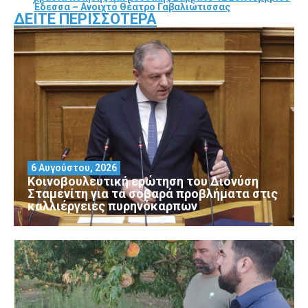
Έδεσσα – Ανοιχτό Θέατρο Γαβαλιώτισσας
ΔΕΊΤΕ ΠΕΡΙΣΣΌΤΕΡΑ
6 Αυγούστου, 2026
Κοινοβουλευτική ερώτηση του Διονύση
Σταμενίτη για τα σοβαρά προβλήματα στις
καλλιέργειες πυρηνόκαρπων