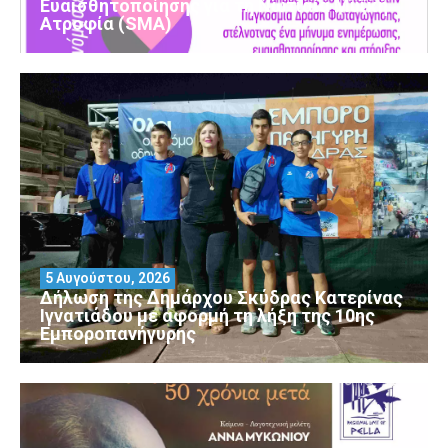
Ευαισθητοποίησης για τη Νωτιαία Μυϊκή
Ατροφία (SMA)
5 Αυγούστου, 2026
Δήλωση της Δημάρχου Σκύδρας Κατερίνας
Ιγνατιάδου με αφορμή τη λήξη της 10ης
Εμποροπανήγυρης