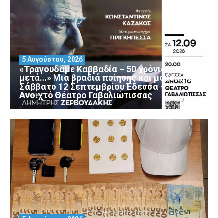
5 Αυγούστου, 2026
«Τραγουδάμε Καββαδία – 50 χρόνια
μετά…» Μια βραδιά ποίησης και μουσικής
Σάββατο 12 Σεπτεμβρίου Έδεσσα –
Ανοιχτό Θέατρο Γαβαλιώτισσας