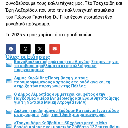
συνοδεύσουμε τους καλλιτέχνες μας, Τέο Τσεχερίδη και
Έφη Λαζαρίδου, που υπό την καλλιτεχνική επιμέλεια
του Γιώργου Γκαντίδη-DJ Flika έχουν ετοιμάσει ένα
μοναδικό πρόγραμμα.
Το 2025 να μας χαρίσει όσα προσδοκούμε…
Όλες οι Ειδήσεις
Κοινοβουλευτική ερώτηση του Διονύση Σταμενίτη για
τα σοβαρά προβλήματα στις καλλιέργειες
πυρηνόκαρπων
Δήμος Κυριλίδης:Παρέμβαση για τους
παραμορφωμένους καρπούς στα ροδάκινα και τη
στήριξη των παραγωγών της Πέλλας
Ο Δήμος Αλμωπίας συμμετέχει και φέτος στην
Παγκόσμια Ημέρα Ενημέρωσης και Ευαισθητοποίησης
για τη Νωτιαία Μυϊκή Ατροφία (SMA)
Δήλωση της Δημάρχου Σκύδρας Κατερίνας Ιγνατιάδου
με αφορμή τη λήξη της 10ης Εμποροπανήγυρης
«Τραγουδάμε Καββαδία – 50 χρόνια μετά…» Μια
βραδιά ποίησης και μουσικής Σάββατο 12 Σεπτεμβρίου