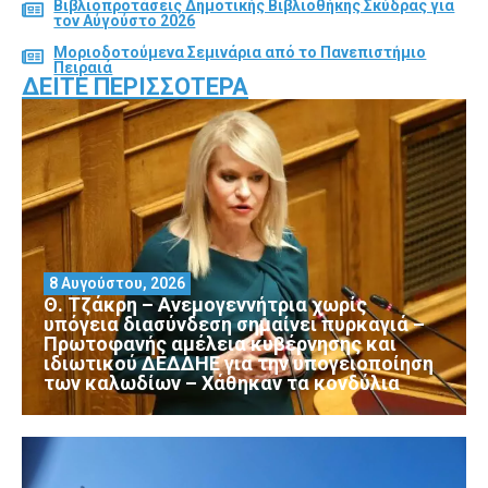
Βιβλιοπροτάσεις Δημοτικής Βιβλιοθήκης Σκύδρας για
τον Αύγούστο 2026
Μοριοδοτούμενα Σεμινάρια από το Πανεπιστήμιο
Πειραιά
ΔΕΊΤΕ ΠΕΡΙΣΣΌΤΕΡΑ
8 Αυγούστου, 2026
Θ. Τζάκρη – Ανεμογεννήτρια χωρίς
υπόγεια διασύνδεση σημαίνει πυρκαγιά –
Πρωτοφανής αμέλεια κυβέρνησης και
ιδιωτικού ΔΕΔΔΗΕ για την υπογειοποίηση
των καλωδίων – Χάθηκαν τα κονδύλια