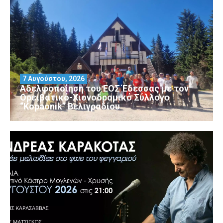
7 Αυγούστου, 2026
Αδελφοποίηση του ΕΟΣ Έδεσσας με τον
Ορειβατικό-Χιονοδρομικό Σύλλογο
“Kopaonik” Βελιγραδίου