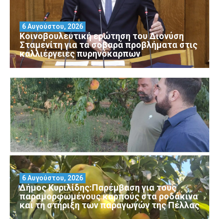
6 Αυγούστου, 2026
Κοινοβουλευτική ερώτηση του Διονύση
Σταμενίτη για τα σοβαρά προβλήματα στις
καλλιέργειες πυρηνόκαρπων
6 Αυγούστου, 2026
Δήμος Κυριλίδης:Παρέμβαση για τους
παραμορφωμένους καρπούς στα ροδάκινα
και τη στήριξη των παραγωγών της Πέλλας