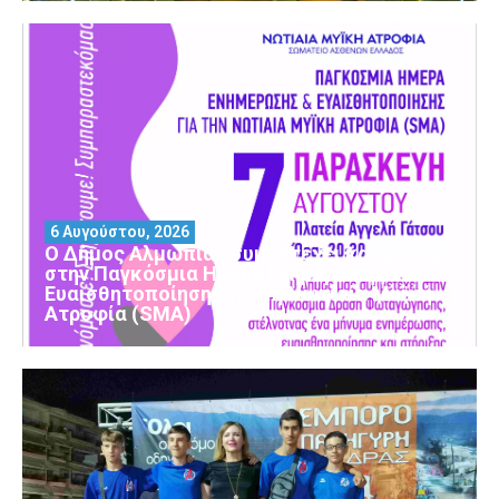
6 Αυγούστου, 2026
Ο Δήμος Αλμωπίας συμμετέχει και φέτος
στην Παγκόσμια Ημέρα Ενημέρωσης και
Ευαισθητοποίησης για τη Νωτιαία Μυϊκή
Ατροφία (SMA)