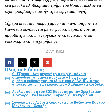
ένα μεγάλο πληθυσμιακό τμήμα του Νομού Πέλλας να
έχει πρόσβαση σε αυτήν την ενεργειακή πηγή.
Σήμερα είναι μια ημέρα χαράς και ικανοποίησης, τα
Γιαννιτσά συνδέονται με το φυσικό αέριο, δίνοντας
πρόσθετη επιλογή ενεργειακής κατανάλωσης σε
νοικοκυριά και επιχειρήσεις».
ΔΙΑΦΗΜΙΣΗ
Όλες οι Ειδήσεις
Θ. Τζάκρη – Ανεμογεννήτρια χωρίς υπόγεια
διασύνδεση σημαίνει πυρκαγιά – Πρωτοφανής
αμέλεια κυβέρνησης και ιδιωτικού ΔΕΔΔΗΕ για την
υπογειοποίηση των καλωδίων – Χάθηκαν τα κονδύλια
Αδελφοποίηση του ΕΟΣ Έδεσσας με τον Ορειβατικό-
Χιονοδρομικό Σύλλογο “Kopaonik” Βελιγραδίου
Συναυλία του Ανδρέα Καρακότα στο Βυζαντινό Κάστρο
Μογλενών – Χρυσής