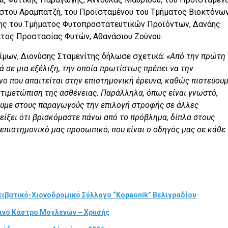
ήστου Αραμπατζή, του Προϊσταμένου του Τμήματος Βιοκτόνω
νης του Τμήματος Φυτοπροστατευτικών Προϊόντων, Δανάης
ατος Προστασίας Φυτών, Αθανάσιου Ζούνου.
ίμων, Διονύσης Σταμενίτης δήλωσε σχετικά:
«Από την πρώτη
ά σε μια εξέλιξη, την οποία πρωτίστως πρέπει να την
νο που απαιτείται στην επιστημονική έρευνα, καθώς πιστεύου
αντιμετώπιση της ασθένειας. Παράλληλα, όπως είναι γνωστό,
υμε στους παραγωγούς την επιλογή στροφής σε άλλες
είξει ότι βρισκόμαστε πάνω από το πρόβλημα, δίπλα στους
επιστημονικό μας προσωπικό, που είναι ο οδηγός μας σε κάθε
ιβατικό-Χιονοδρομικό Σύλλογο “Kopaonik” Βελιγραδίου
τινό Κάστρο Μογλενών – Χρυσής