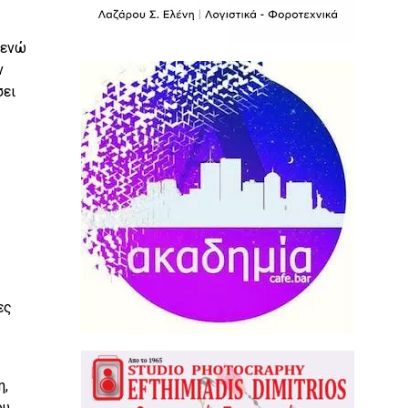
 ενώ
ν
σει
ες
η,
ου