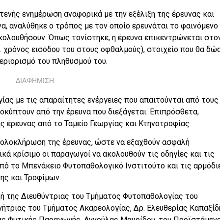
τενής ενημέρωση αναφορικά με την εξέλιξη της έρευνας και
α, αναλύθηκε ο τρόπος με τον οποίο ερευνάται το φαινόμενο
κολουθήσουν. Όπως τονίστηκε, η έρευνα επικεντρώνεται στο
. χρόνος εισόδου του στους οφθαλμούς), στοιχείο που θα δώ
εριορισμό του πληθυσμού του.
ΔΙΑΦΗΜΙΣΗ
ίας με τις απαραίτητες ενέργειες που απαιτούνται από τους
κύπτουν από την έρευνα που διεξάγεται. Επιπρόσθετα,
 έρευνας από το Ταμείο Γεωργίας και Κτηνοτροφίας.
ν ολοκλήρωση της έρευνας, ώστε να εξαχθούν ασφαλή
ικά κρίσιμο οι παραγωγοί να ακολουθούν τις οδηγίες και τις
πό το Μπενάκειο Φυτοπαθολογικό Ινστιτούτο και τις αρμόδι
ης και Τροφίμων.
ή της Διευθύντριας του Τμήματος Φυτοπαθολογίας του
νήτριας του Τμήματος Ακαρεολογίας, Δρ. Ελευθερίας Καπαξίδ
ς Φυτικής Παραγωγής, Αννούλας Μαυρίδου, του Προϊστάμεν