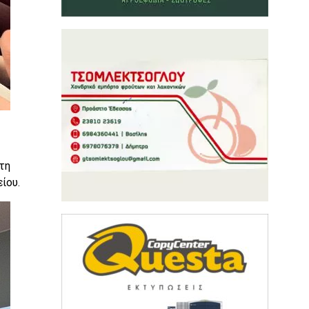
τη
ίου.