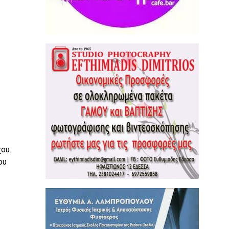
ου.
ου