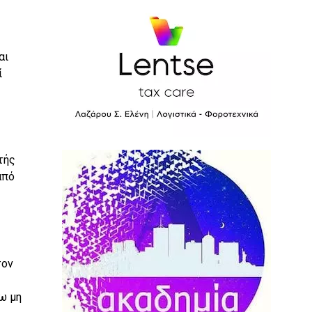
αι
ί
τής
από
τον
ω μη