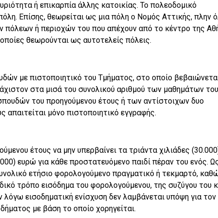
 κυριότητα ή επικαρπία άλλης κατοικίας. Το πολεοδομικό
όλη. Επίσης, θεωρείται ως μια πόλη ο Νομός Αττικής, πλην 
ν πόλεων ή περιοχών του που απέχουν από το κέντρο της Αθ
 οποίες θεωρούνται ως αυτοτελείς πόλεις.
υδών με πιστοποιητικό του Τμήματος, στο οποίο βεβαιώνεται
λάχιστον στα μισά του συνολικού αριθμού των μαθημάτων του
σπουδών του προηγούμενου έτους ή των αντίστοιχων δυο
ς απαιτείται μόνο πιστοποιητικό εγγραφής.
ούμενου έτους να μην υπερβαίνει τα τριάντα χιλιάδες (30.000
000) ευρώ για κάθε προστατευόμενο παιδί πέραν του ενός. Ω
συνολικό ετήσιο φορολογούμενο πραγματικό ή τεκμαρτό, καθ
δικό τρόπο εισόδημα του φορολογούμενου, της συζύγου του κ
ν λόγω εισοδηματική ενίσχυση δεν λαμβάνεται υπόψη για τον
δήματος με βάση το οποίο χορηγείται.