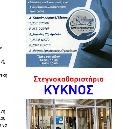
ν
ν),
τική
υνη
ίου
υ να