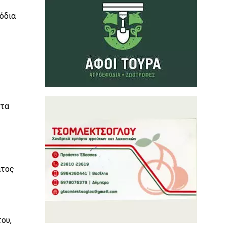
όδια
 τα
ατος
ου,