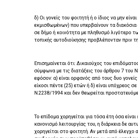
δ) Οι γονείς του φοιτητή ή ο ίδιος να μην εί
εκμισθωμένων) που υπερβαίνουν τα διακόσια (
σε δήμο ή κοινότητα με πληθυσμό λιγότερο τω
τοπικής αυτοδιοίκησης προβλέπονταν πριν την
Επισημαίνεται ότι: Δικαιούχος του επιδόματο
σύμφωνα με τις διατάξεις του άρθρου 7 του Ν2
εφόσον: α) είναι ορφανός από τους δυο γονείς 
είκοσι πέντε (25) ετών ή δ) είναι υπόχρεος
Ν.2238/1994 και δεν θεωρείται προστατευόμε
Το επίδομα χορηγείται για τόσα έτη όσα είνα
κανονισμό λειτουργίας του, η διάρκεια δε αυ
χορηγείται στο φοιτητή. Αν μετά από έλεγχο 