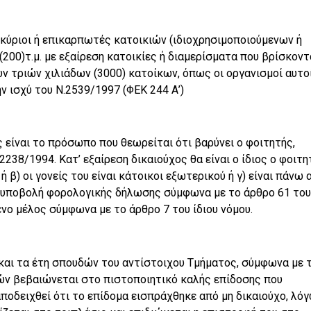
ναι κύριοι ή επικαρπωτές κατοικιών (ιδιοχρησιμοποιούμενων ή
200)τ.μ. με εξαίρεση κατοικίες ή διαμερίσματα που βρίσκοντ
ν τριών χιλιάδων (3000) κατοίκων, όπως οι οργανισμοί αυτο
 ισχύ του Ν.2539/1997 (ΦΕΚ 244 Α’)
ς είναι το πρόσωπο που θεωρείται ότι βαρύνει ο φοιτητής,
238/1994. Κατ’ εξαίρεση δικαιούχος θα είναι ο ίδιος ο φοιτη
ή β) οι γονείς του είναι κάτοικοι εξωτερικού ή γ) είναι πάνω 
 σε υποβολή φορολογικής δήλωσης σύμφωνα με το άρθρο 61 του
νο μέλος σύμφωνα με το άρθρο 7 του ίδιου νόμου.
ι και τα έτη σπουδών του αντίστοιχου Τμήματος, σύμφωνα με 
τών βεβαιώνεται στο πιστοποιητικό καλής επίδοσης που
αποδειχθεί ότι το επίδομα εισπράχθηκε από μη δικαιούχο, λόγ