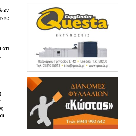
όλων
ήνας
 ότι
,
)
ς
ώς
αι