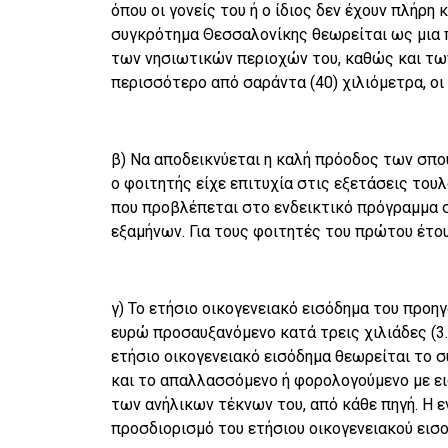
όπου οι γονείς του ή ο ίδιος δεν έχουν πλήρη
συγκρότημα Θεσσαλονίκης θεωρείται ως μια π
των νησιωτικών περιοχών του, καθώς και τω
περισσότερο από σαράντα (40) χιλιόμετρα, οι
β) Να αποδεικνύεται η καλή πρόοδος των σπο
ο φοιτητής είχε επιτυχία στις εξετάσεις του
που προβλέπεται στο ενδεικτικό πρόγραμμα 
εξαμήνων. Για τους φοιτητές του πρώτου έτου
γ) Το ετήσιο οικογενειακό εισόδημα του προηγ
ευρώ προσαυξανόμενο κατά τρεις χιλιάδες (3.
ετήσιο οικογενειακό εισόδημα θεωρείται το 
και το απαλλασσόμενο ή φορολογούμενο με ει
των ανήλικων τέκνων του, από κάθε πηγή. Η ε
προσδιορισμό του ετήσιου οικογενειακού εισο