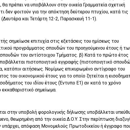
 θα πρέπει να υποβάλλουν στην οικεία Γραμματεία σχετική
ι δεν φοιτούν για την απόκτηση δεύτερου πτυχίου, κατά τις
(Δευτέρα και Τετάρτη 12-2, Παρασκευή 11-1).
τητής σημείωσε επιτυχία στις εξετάσεις του ημίσεως του
κτικού προγράμματος σπουδών του προηγούμενου έτους ή τω
ν σπουδών του αντίστοιχου Τμήματος. β) Κατά το πρώτο έτος
ποβάλλεται πιστοποιητικό εγγραφής (πιστοποιητικό σπουδώ
ία, κατόπιν αιτήσεως. Νομίμως επικυρωμένο αντίγραφο του
ος του οικονομικού έτους για το οποίο ζητείται η εισοδημα
σοδήματος του ιδίου έτους (Έντυπο Ε1) αν κατά το χρόνο
ο εκκαθαριστικό σημείωμα.
ύται στην υποβολή φορολογικής δήλωσης υποβάλλεται υπεύθ
ενο, θεωρημένη από την οικεία Δ.Ο.Υ. Στην περίπτωση διαζυγ
δεν υπάρχει, απόφαση Μονομελούς Πρωτοδικείου ή έγγραφο πο