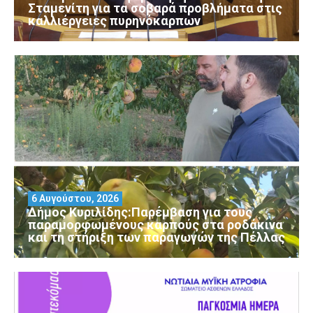
Σταμενίτη για τα σοβαρά προβλήματα στις
καλλιέργειες πυρηνόκαρπων
6 Αυγούστου, 2026
Δήμος Κυριλίδης:Παρέμβαση για τους
παραμορφωμένους καρπούς στα ροδάκινα
και τη στήριξη των παραγωγών της Πέλλας