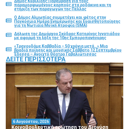
Δήμος Κυριλίδης:Παρέμβαση για τους
παραμορφωμένους καρπούς στα ροδάκινα και τη
στήριξη των παραγωγών της Πέλλας
Ο Δήμος Αλμωπίας συμμετέχει και φέτος στην
Παγκόσμια Ημέρα Ενημέρωσης και Ευαισθητοποίησης
για τη Νωτιαία Μυϊκή Ατροφία (SMA)
Δήλωση της Δημάρχου Σκύδρας Κατερίνας Ιγνατιάδου
με αφορμή τη λήξη της 10ης Εμποροπανήγυρης
«Τραγουδάμε Καββαδία – 50 χρόνια μετά…» Μια
βραδιά ποίησης και μουσικής Σάββατο 12 Σεπτεμβρίου
Έδεσσα – Ανοιχτό Θέατρο Γαβαλιώτισσας
ΔΕΊΤΕ ΠΕΡΙΣΣΌΤΕΡΑ
6 Αυγούστου, 2026
Κοινοβουλευτική ερώτηση του Διονύση