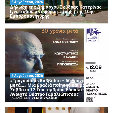
5 Αυγούστου, 2026
Δήλωση της Δημάρχου Σκύδρας Κατερίνας
Ιγνατιάδου με αφορμή τη λήξη της 10ης
Εμποροπανήγυρης
5 Αυγούστου, 2026
«Τραγουδάμε Καββαδία – 50 χρόνια
μετά…» Μια βραδιά ποίησης και μουσικής
Σάββατο 12 Σεπτεμβρίου Έδεσσα –
Ανοιχτό Θέατρο Γαβαλιώτισσας