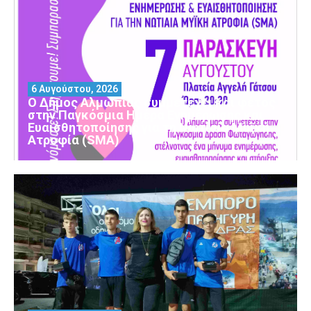
6 Αυγούστου, 2026
Ο Δήμος Αλμωπίας συμμετέχει και φέτος
στην Παγκόσμια Ημέρα Ενημέρωσης και
Ευαισθητοποίησης για τη Νωτιαία Μυϊκή
Ατροφία (SMA)