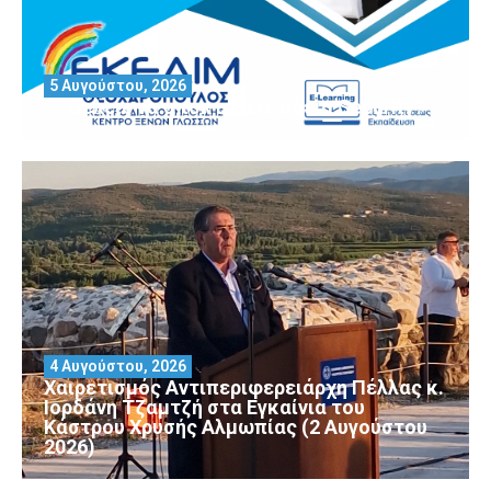
5 Αυγούστου, 2026
Θέλεις να αποκτήσεις άδεια Security?
4 Αυγούστου, 2026
Χαιρετισμός Αντιπεριφερειάρχη Πέλλας κ.
Ιορδάνη Τζαμτζή στα Εγκαίνια του
Κάστρου Χρυσής Αλμωπίας (2 Αυγούστου
2026)