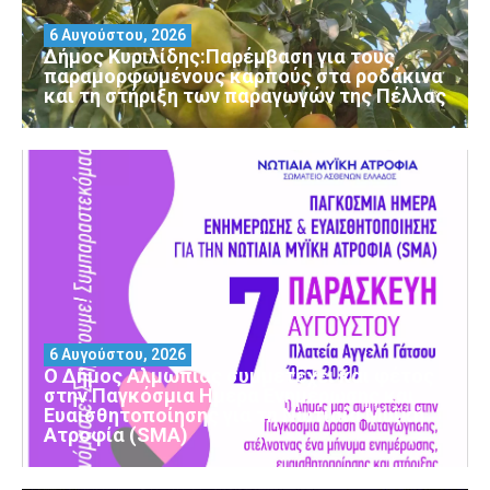
6 Αυγούστου, 2026
Δήμος Κυριλίδης:Παρέμβαση για τους
παραμορφωμένους καρπούς στα ροδάκινα
και τη στήριξη των παραγωγών της Πέλλας
6 Αυγούστου, 2026
Ο Δήμος Αλμωπίας συμμετέχει και φέτος
στην Παγκόσμια Ημέρα Ενημέρωσης και
Ευαισθητοποίησης για τη Νωτιαία Μυϊκή
Ατροφία (SMA)