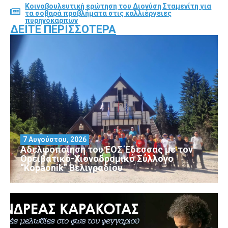
Κοινοβουλευτική ερώτηση του Διονύση Σταμενίτη για
τα σοβαρά προβλήματα στις καλλιέργειες
πυρηνόκαρπων
ΔΕΊΤΕ ΠΕΡΙΣΣΌΤΕΡΑ
7 Αυγούστου, 2026
Αδελφοποίηση του ΕΟΣ Έδεσσας με τον
Ορειβατικό-Χιονοδρομικό Σύλλογο
“Kopaonik” Βελιγραδίου