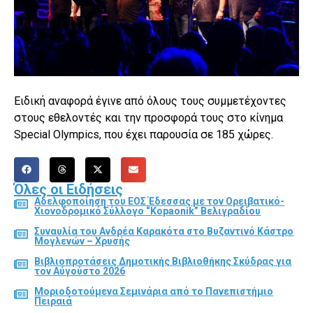
Ειδική αναφορά έγινε από όλους τους συμμετέχοντες
στους εθελοντές και την προσφορά τους στο κίνημα
Special Olympics, που έχει παρουσία σε 185 χώρες.
Όλες οι Ειδήσεις
Αδελφοποίηση του ΕΟΣ Έδεσσας με τον Ορειβατικό-
Χιονοδρομικό Σύλλογο “Kopaonik” Βελιγραδίου
Συναυλία του Ανδρέα Καρακότα στο Βυζαντινό Κάστρο
Μογλενών – Χρυσής
Βιβλιοπροτάσεις Δημοτικής Βιβλιοθήκης Σκύδρας για
τον Αύγούστο 2026
Μοριοδοτούμενα Σεμινάρια από το Πανεπιστήμιο
Πειραιά