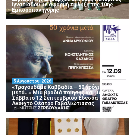
Ιγνατιάδου με αφορμή τη λήξη της 10ης
Εμποροπανήγυρης
5 Αυγούστου, 2026
«Τραγουδάμε Καββαδία – 50 χρόνια
μετά…» Μια βραδιά ποίησης και μουσικής
Σάββατο 12 Σεπτεμβρίου Έδεσσα –
Ανοιχτό Θέατρο Γαβαλιώτισσας