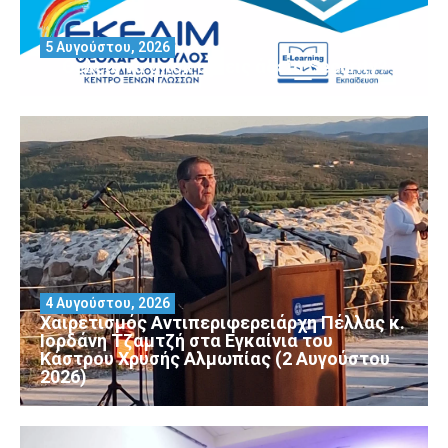
5 Αυγούστου, 2026
Θέλεις να αποκτήσεις άδεια Security?
4 Αυγούστου, 2026
Χαιρετισμός Αντιπεριφερειάρχη Πέλλας κ.
Ιορδάνη Τζαμτζή στα Εγκαίνια του
Κάστρου Χρυσής Αλμωπίας (2 Αυγούστου
2026)