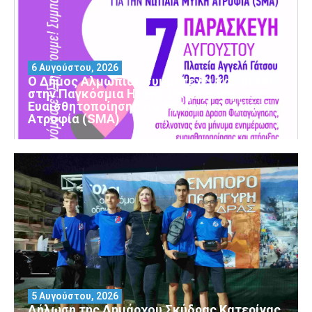
6 Αυγούστου, 2026
Ο Δήμος Αλμωπίας συμμετέχει και φέτος
στην Παγκόσμια Ημέρα Ενημέρωσης και
Ευαισθητοποίησης για τη Νωτιαία Μυϊκή
Ατροφία (SMA)
5 Αυγούστου, 2026
Δήλωση της Δημάρχου Σκύδρας Κατερίνας