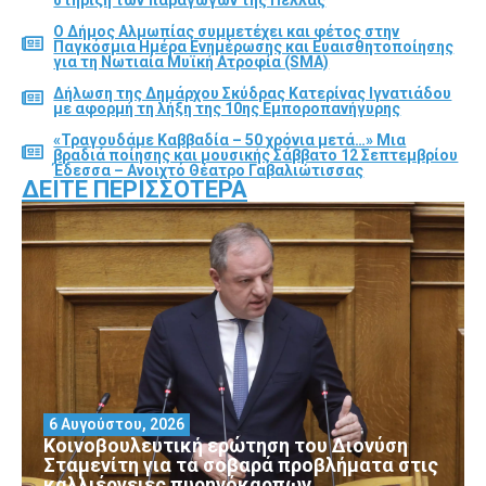
στήριξη των παραγωγών της Πέλλας
Ο Δήμος Αλμωπίας συμμετέχει και φέτος στην
Παγκόσμια Ημέρα Ενημέρωσης και Ευαισθητοποίησης
για τη Νωτιαία Μυϊκή Ατροφία (SMA)
Δήλωση της Δημάρχου Σκύδρας Κατερίνας Ιγνατιάδου
με αφορμή τη λήξη της 10ης Εμποροπανήγυρης
«Τραγουδάμε Καββαδία – 50 χρόνια μετά…» Μια
βραδιά ποίησης και μουσικής Σάββατο 12 Σεπτεμβρίου
Έδεσσα – Ανοιχτό Θέατρο Γαβαλιώτισσας
ΔΕΊΤΕ ΠΕΡΙΣΣΌΤΕΡΑ
6 Αυγούστου, 2026
Κοινοβουλευτική ερώτηση του Διονύση
Σταμενίτη για τα σοβαρά προβλήματα στις
καλλιέργειες πυρηνόκαρπων