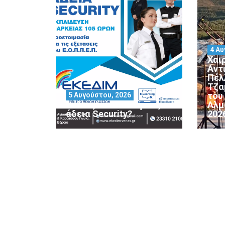
4 Αυ
Χαι
Αντ
Πέλ
Τζα
του
5 Αυγούστου, 2026
Θέλεις να αποκτήσεις
Αλμ
άδεια Security?
202