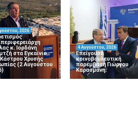
γούστου, 2026
ρετισμός
ιπεριφερειάρχη
λας κ. Ιορδάνη
4 Αυγούστου, 2026
μτζή στα Εγκαίνια
Επείγουσα
 Κάστρου Χρυσής
κοινοβουλευτική
ωπίας (2 Αυγούστου
παρέμβαση Γιώργου
6)
Καρασμάνη: