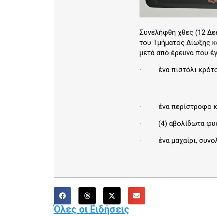
Συνελήφθη χθες (12 Δεκ
του Τμήματος Δίωξης κα
μετά από έρευνα που έγ
· ένα πιστόλι κρότου,
· ένα περίστροφο κρό
· (4) αβολίδωτα φυσί
· ένα μαχαίρι, συνολ
Όλες οι Ειδήσεις