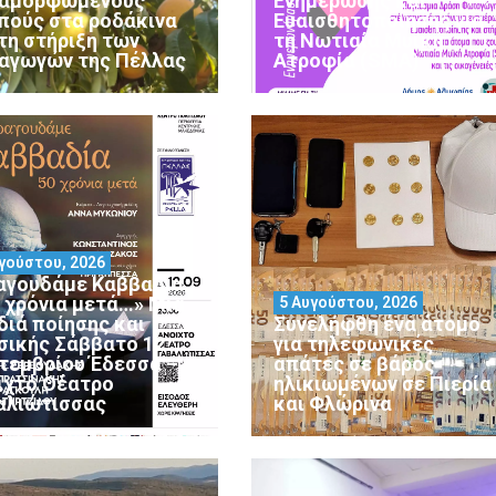
αμορφωμένους
Ενημέρωσης και
πούς στα ροδάκινα
Ευαισθητοποίησης για
 τη στήριξη των
τη Νωτιαία Μυϊκή
αγωγών της Πέλλας
Ατροφία (SMA)
γούστου, 2026
αγουδάμε Καββαδία
0 χρόνια μετά…» Μια
5 Αυγούστου, 2026
διά ποίησης και
Συνελήφθη ένα άτομο
σικής Σάββατο 12
για τηλεφωνικές
τεμβρίου Έδεσσα –
απάτες σε βάρος
ιχτό Θέατρο
ηλικιωμένων σε Πιερία
αλιώτισσας
και Φλώρινα