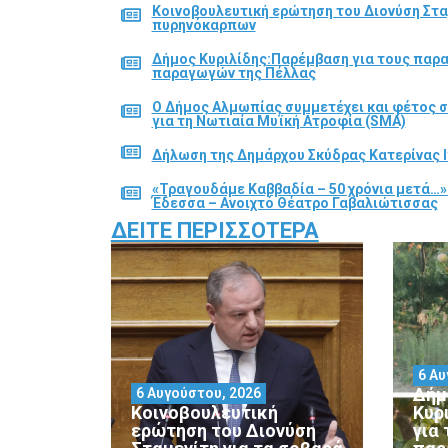
Κοινοβουλευτική ερώτηση του Διονύση Στα
πυρηνόκαρπων
Δήμος Κυριλίδης:Παρέμβαση για τους παρ
παραγωγών της Πέλλας
Ο Δήμος Αλμωπίας συμμετέχει και φέτος 
για τη Νωτιαία Μυϊκή Ατροφία (SMA)
Δήλωση της Δημάρχου Σκύδρας Κατερίνας Ι
«Τραγουδάμε Καββαδία – 50 χρόνια μετά…»
Έδεσσα – Ανοιχτό Θέατρο Γαβαλιώτισσας
ΔΕΊΤΕ ΠΕΡΙΣΣΌΤΕΡΑ
6 Αυ
Δήμ
6 Αυγούστου, 2026
Κοινοβουλευτική
Κυρ
ερώτηση του Διονύση
για