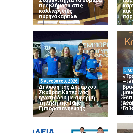
Σταμενίτη για τα σοβαρά
παρ
προβλήματα στις
καρ
καλλιέργειες
και
πυρηνόκαρπων
παρ
5 Αυ
«Τρ
– 5
5 Αυγούστου, 2026
Δήλωση της Δημάρχου
βρα
Σκύδρας Κατερίνας
μου
Ιγνατιάδου με αφορμή
Σεπ
τη λήξη της 10ης
Ανο
Εμποροπανήγυρης
Γαβ