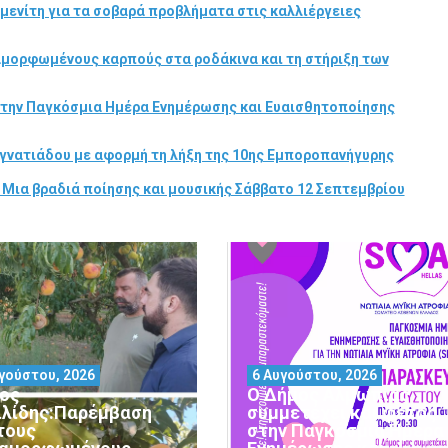
μενίτη για τα σοβαρά προβλήματα στις καλλιέργειες
αμορφωμένους καρπούς στα ροδάκινα και τη στήριξη των
στην Παγκόσμια Ημέρα Ενημέρωσης και Ευαισθητοποίησης
γνατιάδου με αφορμή τη λήξη της 10ης Εμποροπανήγυρης
 Μια βραδιά ποίησης και μουσικής Σάββατο 12 Σεπτεμβρίου
γούστου, 2026
6 Αυγούστου, 2026
ος
Ο Δήμος Αλμωπίας
ιλίδης:Παρέμβαση
συμμετέχει και φέτος
 τους
στην Παγκόσμια Ημέρα