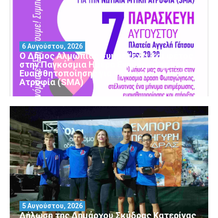
6 Αυγούστου, 2026
Ο Δήμος Αλμωπίας συμμετέχει και φέτος
στην Παγκόσμια Ημέρα Ενημέρωσης και
Ευαισθητοποίησης για τη Νωτιαία Μυϊκή
Ατροφία (SMA)
5 Αυγούστου, 2026
Δήλωση της Δημάρχου Σκύδρας Κατερίνας