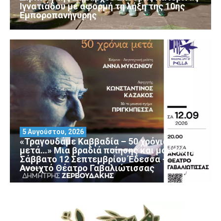
Ιγνατιάδου με αφορμή τη λήξη της 10ης
Εμποροπανήγυρης
5 Αυγούστου, 2026
«Τραγουδάμε Καββαδία – 50 χρόνια
μετά…» Μια βραδιά ποίησης και μουσικής
Σάββατο 12 Σεπτεμβρίου Έδεσσα –
Ανοιχτό Θέατρο Γαβαλιώτισσας