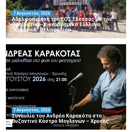
7 Αυγούστου, 2026
Αδελφοποίηση του ΕΟΣ Έδεσσας με τον
Ορειβατικό-Χιονοδρομικό Σύλλογο
“Kopaonik” Βελιγραδίου
7 Αυγούστου, 2026
Συναυλία του Ανδρέα Καρακότα στο
Βυζαντινό Κάστρο Μογλενών – Χρυσής