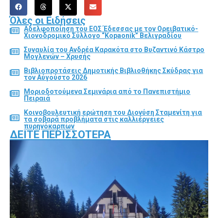
Όλες οι Ειδήσεις
Αδελφοποίηση του ΕΟΣ Έδεσσας με τον Ορειβατικό-
Χιονοδρομικό Σύλλογο “Kopaonik” Βελιγραδίου
Συναυλία του Ανδρέα Καρακότα στο Βυζαντινό Κάστρο
Μογλενών – Χρυσής
Βιβλιοπροτάσεις Δημοτικής Βιβλιοθήκης Σκύδρας για
τον Αύγούστο 2026
Μοριοδοτούμενα Σεμινάρια από το Πανεπιστήμιο
Πειραιά
Κοινοβουλευτική ερώτηση του Διονύση Σταμενίτη για
τα σοβαρά προβλήματα στις καλλιέργειες
πυρηνόκαρπων
ΔΕΊΤΕ ΠΕΡΙΣΣΌΤΕΡΑ